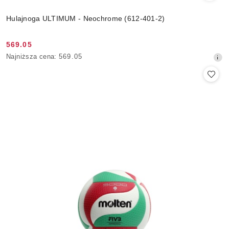
Hulajnoga ULTIMUM - Neochrome (612-401-2)
569.05
Cena
Najniższa
Najniższa cena:
569.05
promocyjna:
cena
z
30
dni
przed
obniżką