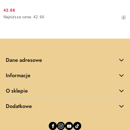
42.66
Cena
Najniższa
Najniższa cena:
42.66
promocyjna:
cena
z
30
dni
przed
obniżką
Dane adresowe
Informacje
O sklepie
Dodatkowe