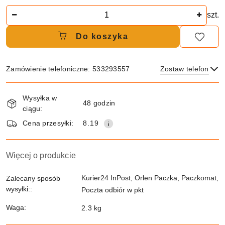
Ilość
szt.
Do koszyka
Zamówienie telefoniczne: 533293557
Zostaw telefon
Dostępność
Wysyłka w
i
48 godzin
ciągu:
dostawa
Wyślij
Cena przesyłki:
8.19
Więcej o produkcie
Kurier24 InPost, Orlen Paczka, Paczkomat,
Zalecany sposób
wysyłki::
Poczta odbiór w pkt
Waga:
2.3 kg