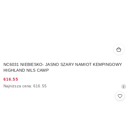
NC6031 NIEBIESKO- JASNO SZARY NAMIOT KEMPINGOWY
HIGHLAND NILS CAMP
616.55
Cena
Najniższa
Najniższa cena:
616.55
promocyjna:
cena
z
30
dni
przed
obniżką