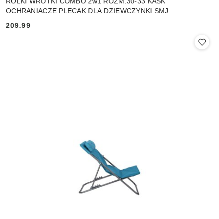
ROLKI WROTKI COMBO 2w1 ROZM.30-33 KASK
OCHRANIACZE PLECAK DLA DZIEWCZYNKI SMJ
209.99
Cena: