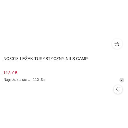
NC3018 LEŻAK TURYSTYCZNY NILS CAMP
113.05
Cena
Najniższa
Najniższa cena:
113.05
promocyjna:
cena
z
30
dni
przed
obniżką