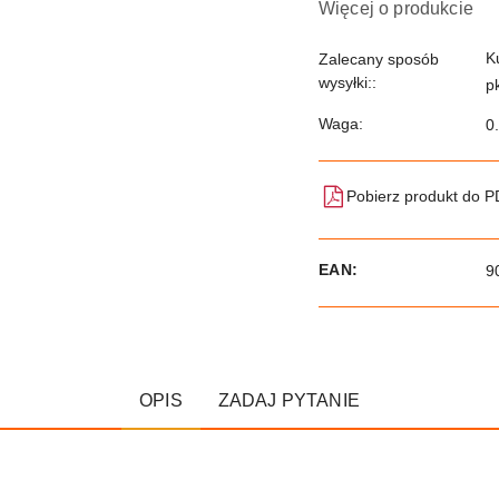
Więcej o produkcie
K
Zalecany sposób
wysyłki::
p
Waga:
0
Pobierz produkt do 
EAN:
9
OPIS
ZADAJ PYTANIE