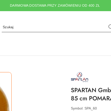
DARMOWA DOSTAWA PRZY ZAMÓWIENIU OD 400 ZŁ
NAZWA
PRODUCENTA:
SPARTAN
SPORT
SPARTAN GmbH
85 cm POMA
Symbol:
SPA_60