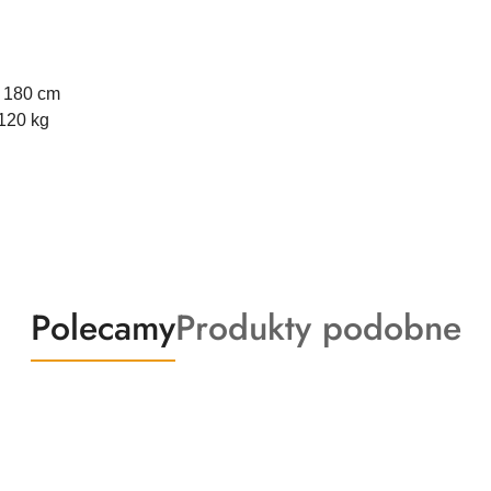
 180 cm
120 kg
Produkty
Produkty
Polecamy
Produkty podobne
o
o
statusie:
statusie: