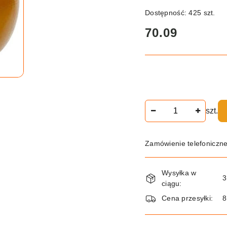
Dostępność:
425
szt.
cena:
70.09
Ilość
szt.
Zamówienie telefoniczn
Dostępność
Wysyłka w
i
3
ciągu:
dostawa
Cena przesyłki:
8