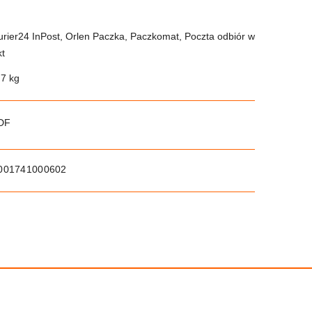
urier24 InPost, Orlen Paczka, Paczkomat, Poczta odbiór w
kt
.7 kg
PDF
001741000602