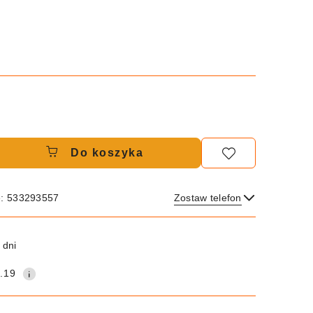
Do koszyka
e: 533293557
Zostaw telefon
Wyślij
 dni
.19