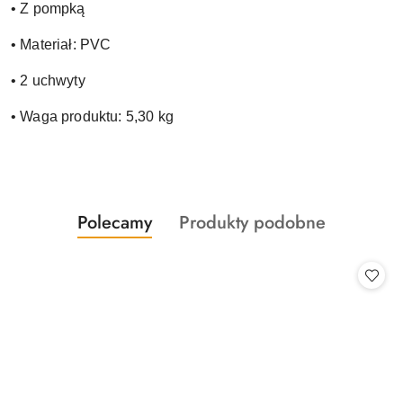
• Z pompką
• Materiał: PVC
• 2 uchwyty
• Waga produktu: 5,30 kg
Produkty
Produkty
Polecamy
Produkty podobne
Pomiń karuzelę produktów
o
o
statusie:
statusie: