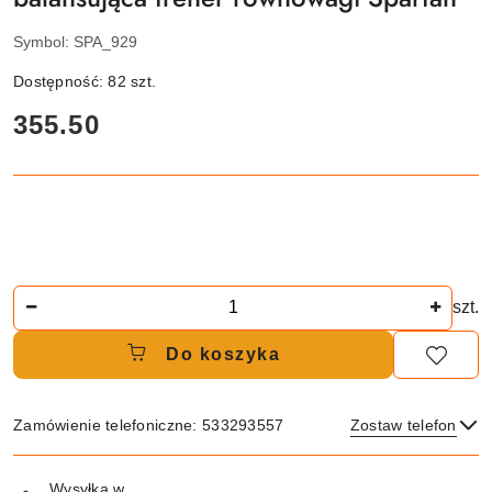
Symbol:
SPA_929
Dostępność:
82
szt.
cena:
355.50
Ilość
szt.
Do koszyka
Zamówienie telefoniczne: 533293557
Zostaw telefon
Dostępność
Wysyłka w