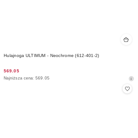
Hulajnoga ULTIMUM - Neochrome (612-401-2)
569.05
Cena
Najniższa
Najniższa cena:
569.05
promocyjna:
cena
z
30
dni
przed
obniżką