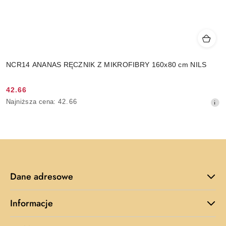
NCR14 ANANAS RĘCZNIK Z MIKROFIBRY 160x80 cm NILS
42.66
Cena
Najniższa
Najniższa cena:
42.66
promocyjna:
cena
z
30
dni
przed
obniżką
Dane adresowe
Informacje