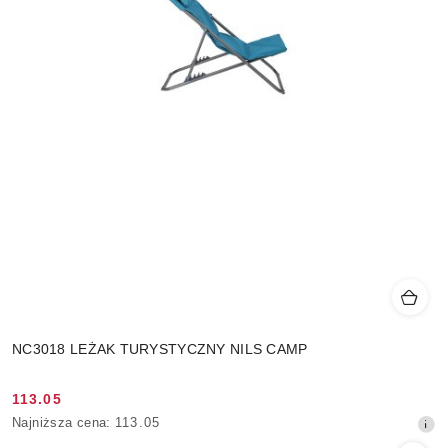
NC3018 LEŻAK TURYSTYCZNY NILS CAMP
113.05
Cena
Najniższa
Najniższa cena:
113.05
promocyjna:
cena