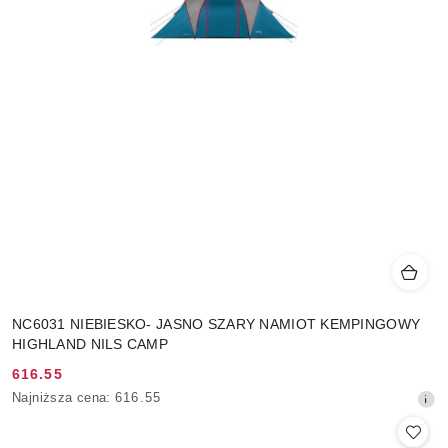
NC6031 NIEBIESKO- JASNO SZARY NAMIOT KEMPINGOWY
HIGHLAND NILS CAMP
616.55
Cena
Najniższa
Najniższa cena:
616.55
promocyjna:
cena
z