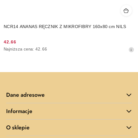
NCR14 ANANAS RĘCZNIK Z MIKROFIBRY 160x80 cm NILS
42.66
Cena
Najniższa
Najniższa cena:
42.66
promocyjna:
cena
z
30
dni
przed
obniżką
Dane adresowe
Informacje
O sklepie