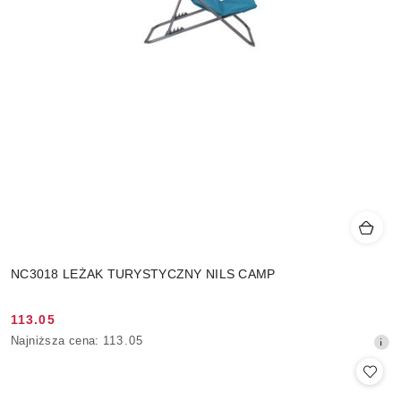
NC3018 LEŻAK TURYSTYCZNY NILS CAMP
113.05
Cena
Najniższa
Najniższa cena:
113.05
promocyjna:
cena
z
30