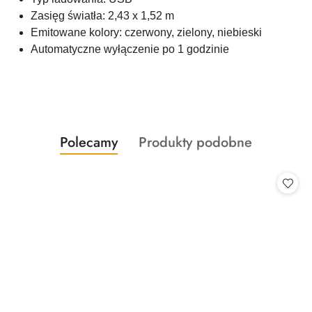
Zasięg światła: 2,43 x 1,52 m
Emitowane kolory: czerwony, zielony, niebieski
Automatyczne wyłączenie po 1 godzinie
Produkty
Produkty
Polecamy
Produkty podobne
Pomiń karuzelę produktów
o
o
statusie:
statusie: