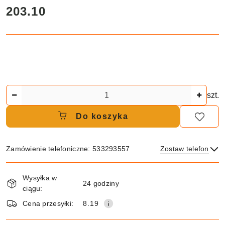
cena:
203.10
Ilość
szt.
Do koszyka
Zamówienie telefoniczne: 533293557
Zostaw telefon
Dostępność
Wysyłka w
i
24 godziny
ciągu:
dostawa
Wyślij
Cena przesyłki:
8.19