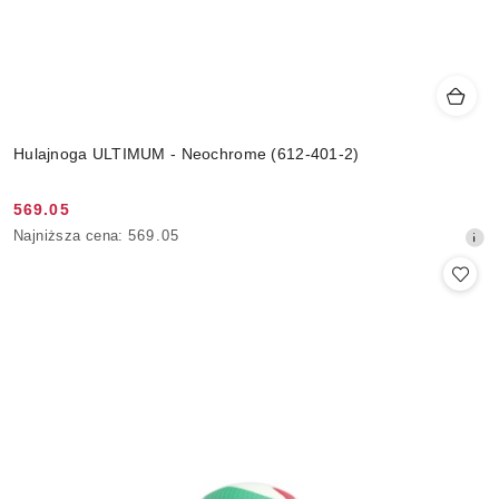
Hulajnoga ULTIMUM - Neochrome (612-401-2)
569.05
Cena
Najniższa
Najniższa cena:
569.05
promocyjna:
cena
z
30
dni
przed
obniżką