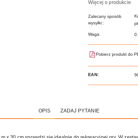
Więcej o produkcie
K
Zalecany sposób
wysyłki::
p
Waga:
0
Pobierz produkt do 
EAN:
9
OPIS
ZADAJ PYTANIE
 x 30 cm sprawdzi się idealnie do rekreacyjnej gry. W zestaw