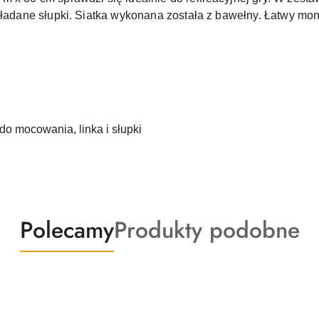
składane słupki. Siatka wykonana została z bawełny. Łatwy mo
 do mocowania, linka i słupki
Produkty
Produkty
Polecamy
Produkty podobne
o
o
statusie:
statusie: