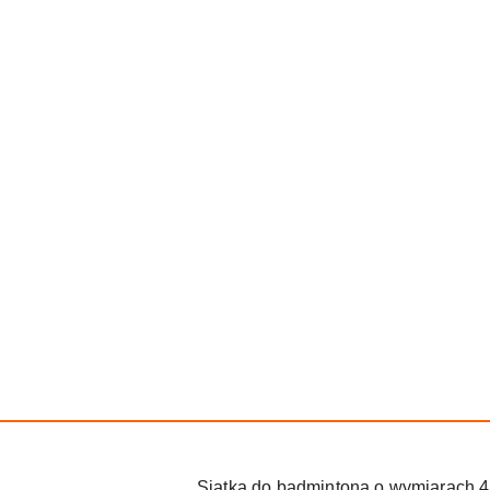
Siatka do badmintona o wymiarach 4 m