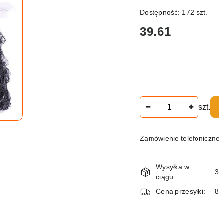
Dostępność:
172
szt.
cena:
39.61
Ilość
szt.
Zamówienie telefoniczn
Dostępność
Wysyłka w
i
3
ciągu:
dostawa
Cena przesyłki:
8