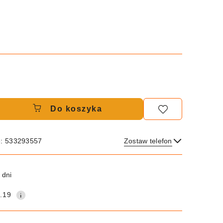
Do koszyka
e: 533293557
Zostaw telefon
Wyślij
 dni
.19