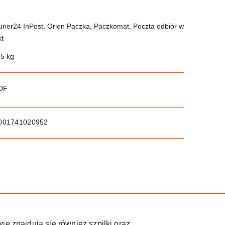
urier24 InPost, Orlen Paczka, Paczkomat, Poczta odbiór w
kt
.5 kg
PDF
001741020952
ie znajdują się również szpilki oraz