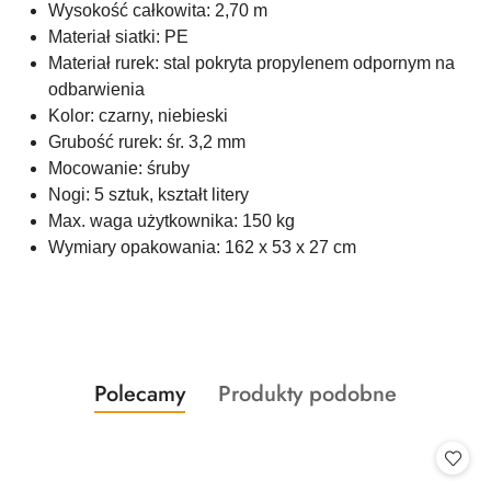
Wysokość całkowita: 2,70 m
Materiał siatki: PE
Materiał rurek: stal pokryta propylenem odpornym na
odbarwienia
Kolor: czarny, niebieski
Grubość rurek: śr. 3,2 mm
Mocowanie: śruby
Nogi: 5 sztuk, kształt litery
Max. waga użytkownika: 150 kg
Wymiary opakowania: 162 x 53 x 27 cm
Produkty
Produkty
Polecamy
Produkty podobne
Pomiń karuzelę produktów
o
o
statusie:
statusie: