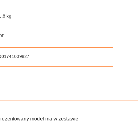
1.8 kg
PDF
001741009827
. Prezentowany model ma w zestawie