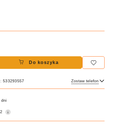
Do koszyka
e: 533293557
Zostaw telefon
Wyślij
 dni
12