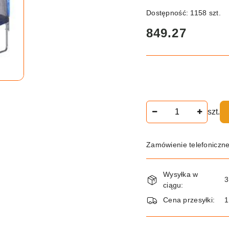
Dostępność:
1158
szt.
cena:
849.27
Ilość
szt.
Zamówienie telefoniczn
Dostępność
Wysyłka w
i
3
ciągu:
dostawa
Cena przesyłki: