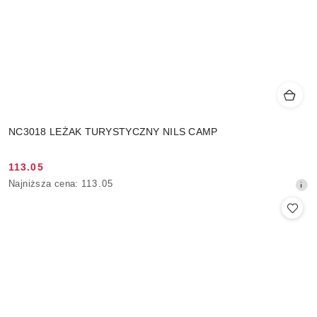
NC3018 LEŻAK TURYSTYCZNY NILS CAMP
113.05
Cena
Najniższa
Najniższa cena:
113.05
promocyjna:
cena
z
30
dni
przed
obniżką