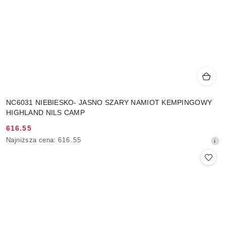
NC6031 NIEBIESKO- JASNO SZARY NAMIOT KEMPINGOWY
HIGHLAND NILS CAMP
616.55
Cena
Najniższa
Najniższa cena:
616.55
promocyjna:
cena
z
30
dni
przed
obniżką