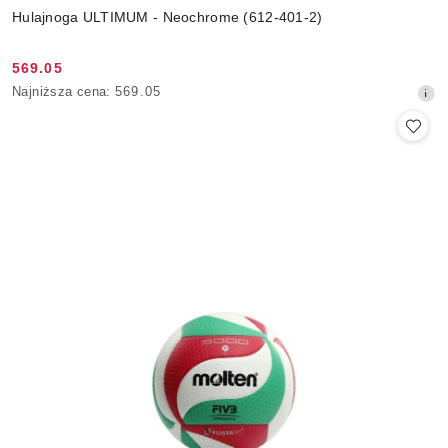
Hulajnoga ULTIMUM - Neochrome (612-401-2)
569.05
Cena
Najniższa
Najniższa cena:
569.05
promocyjna:
cena
z
30
dni
przed
obniżką