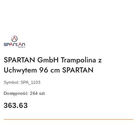
NAZWA
PRODUCENTA:
SPARTAN
SPORT
SPARTAN GmbH Trampolina z
Uchwytem 96 cm SPARTAN
Symbol:
SPA_1103
Dostępność:
264
szt.
cena:
363.63