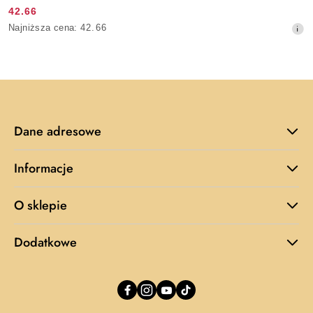
42.66
Cena
Najniższa
Najniższa cena:
42.66
promocyjna:
cena
z
30
dni
przed
obniżką
Dane adresowe
Informacje
O sklepie
Dodatkowe