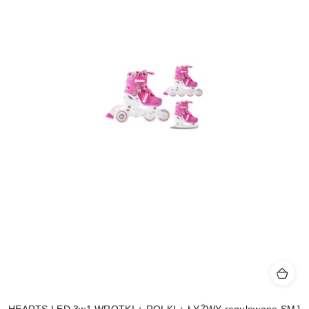
HEARTS LED 3w1 WROTKI + ROLKI + ŁYŻWY regulowane SMJ