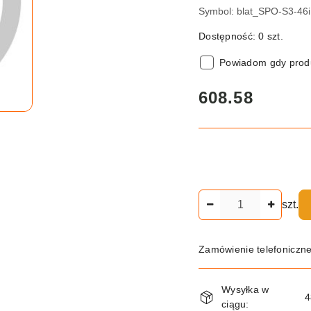
Symbol:
blat_SPO-S3-46i
Dostępność:
0
szt.
Powiadom gdy produ
cena:
608.58
Ilość
szt.
Zamówienie telefoniczn
Dostępność
Wysyłka w
i
4
ciągu: