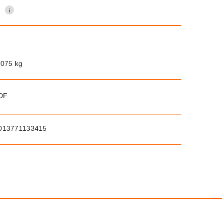
0
.075 kg
PDF
013771133415