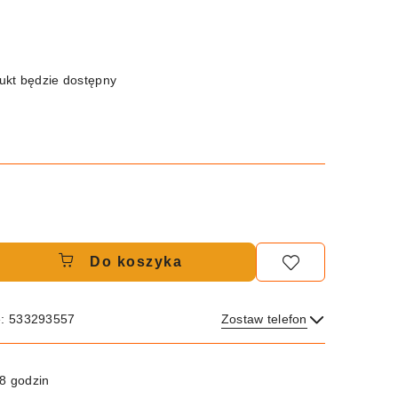
kt będzie dostępny
Do koszyka
e: 533293557
Zostaw telefon
Wyślij
8 godzin