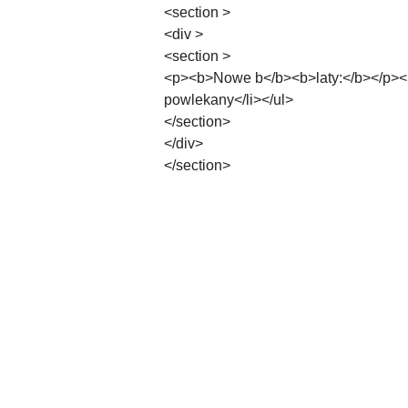
<section >
<div >
<section >
<p><b>Nowe b</b><b>laty:</b></p><ul
powlekany</li></ul>
</section>
</div>
</section>
Pomiń karuzelę produktów