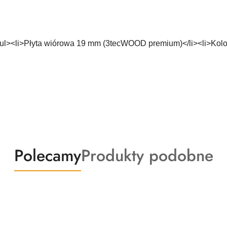
><li>Płyta wiórowa 19 mm (3tecWOOD premium)</li><li>Kolor: 
Produkty
Produkty
Polecamy
Produkty podobne
o
o
statusie:
statusie: