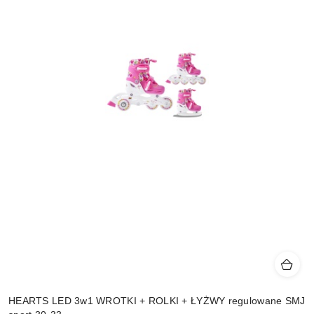
HEARTS LED 3w1 WROTKI + ROLKI + ŁYŻWY regulowane SMJ