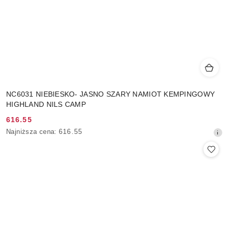
NC6031 NIEBIESKO- JASNO SZARY NAMIOT KEMPINGOWY
HIGHLAND NILS CAMP
616.55
Cena
Najniższa
Najniższa cena:
616.55
promocyjna:
cena
z
30
dni
przed
obniżką