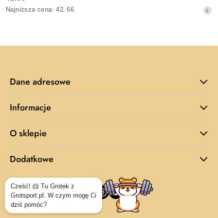
Cena
Najniższa
Najniższa cena:
42.66
promocyjna:
cena
z
30
dni
przed
obniżką
Dane adresowe
Informacje
O sklepie
Dodatkowe