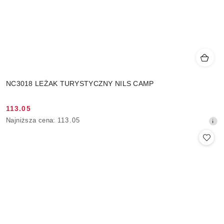
NC3018 LEŻAK TURYSTYCZNY NILS CAMP
113.05
Cena
Najniższa
Najniższa cena:
113.05
promocyjna:
cena
z
30
dni
przed
obniżką