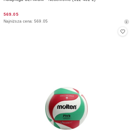
569.05
Cena
Najniższa
Najniższa cena:
569.05
promocyjna:
cena
z
30
dni
przed
obniżką