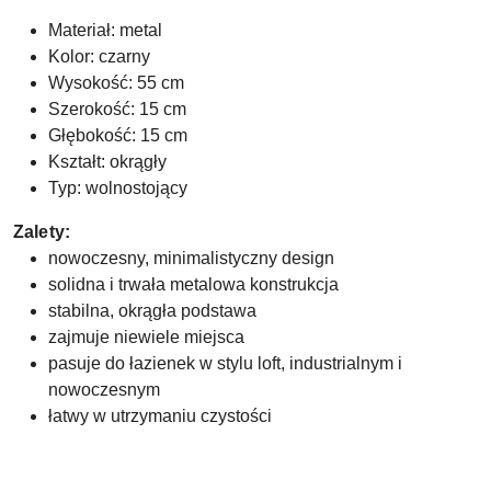
Materiał: metal
Kolor: czarny
Wysokość: 55 cm
Szerokość: 15 cm
Głębokość: 15 cm
Kształt: okrągły
Typ: wolnostojący
Zalety:
nowoczesny, minimalistyczny design
solidna i trwała metalowa konstrukcja
stabilna, okrągła podstawa
zajmuje niewiele miejsca
pasuje do łazienek w stylu loft, industrialnym i
nowoczesnym
łatwy w utrzymaniu czystości