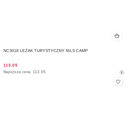
NC3018 LEŻAK TURYSTYCZNY NILS CAMP
113.05
Cena
Najniższa
Najniższa cena:
113.05
promocyjna:
cena
z
30
dni
przed
obniżką