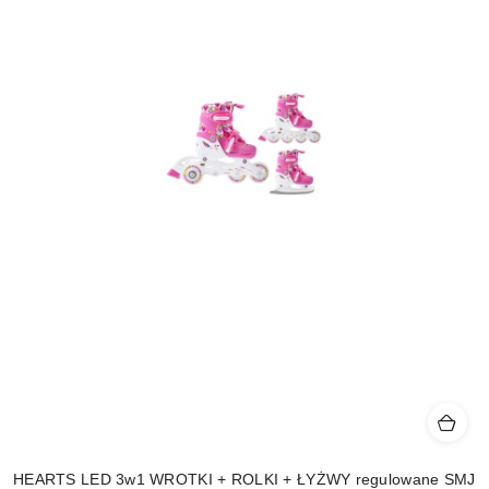
HEARTS LED 3w1 WROTKI + ROLKI + ŁYŻWY regulowane SMJ