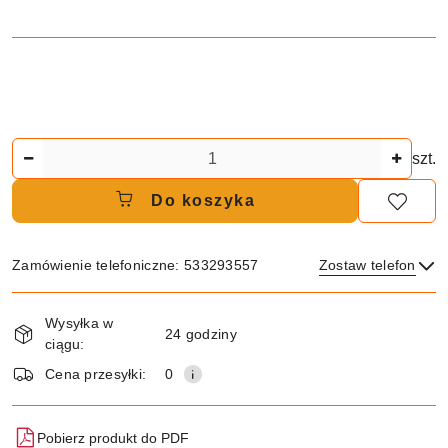
Ilość
szt.
Do koszyka
Zamówienie telefoniczne: 533293557
Zostaw telefon
Dostępność
Wysyłka w
i
24 godziny
ciągu:
dostawa
Wyślij
Cena przesyłki:
0
Pobierz produkt do PDF