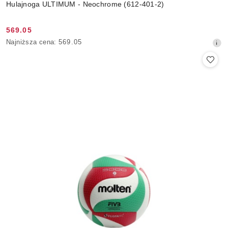
Hulajnoga ULTIMUM - Neochrome (612-401-2)
569.05
Cena
Najniższa
Najniższa cena:
569.05
promocyjna:
cena
z
30
dni
przed
obniżką