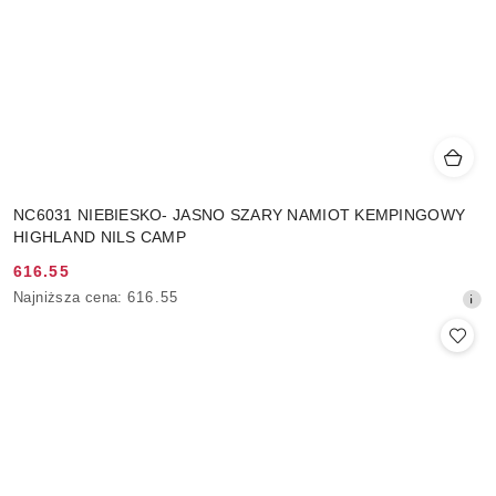
NC6031 NIEBIESKO- JASNO SZARY NAMIOT KEMPINGOWY
HIGHLAND NILS CAMP
616.55
Cena
Najniższa
Najniższa cena:
616.55
promocyjna:
cena
z
30
dni
przed
obniżką