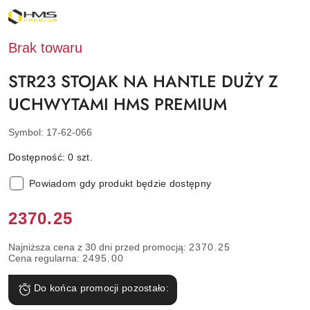
NAZWA
PRODUCENTA:
HMS
PREMIUM
Brak towaru
STR23 STOJAK NA HANTLE DUŻY Z
UCHWYTAMI HMS PREMIUM
Symbol:
17-62-066
Dostępność:
0
szt.
Powiadom gdy produkt będzie dostępny
Cena:
2370.25
Najniższa cena z 30 dni przed promocją:
2370.25
Cena regularna:
2495.00
Do końca promocji pozostało: