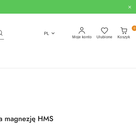
0
PL
Moje konto
Ulubione
Koszyk
na magnezję HMS