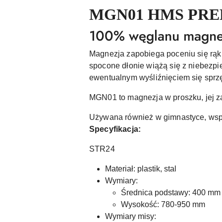
MGN01 HMS PR
100% węglanu magnez
Magnezja zapobiega poceniu się rąk 
spocone dłonie wiążą się z niebezpie
ewentualnym wyśliźnięciem się sprzę
MGN01 to magnezja w proszku, jej za
Używana również w gimnastyce, wspi
Specyfikacja:
STR24
Materiał: plastik, stal
Wymiary:
Średnica podstawy: 400 mm
Wysokość: 780-950 mm
Wymiary misy: