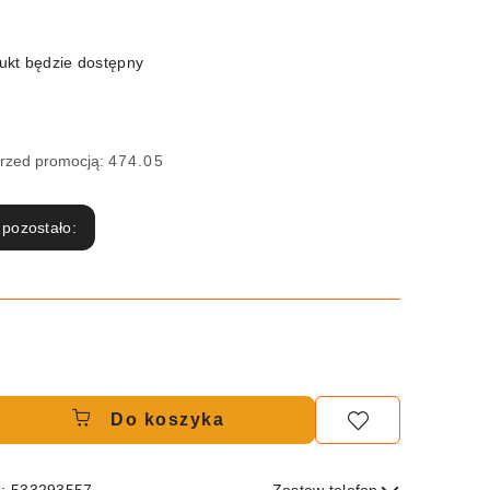
kt będzie dostępny
przed promocją:
474.05
 pozostało:
Do koszyka