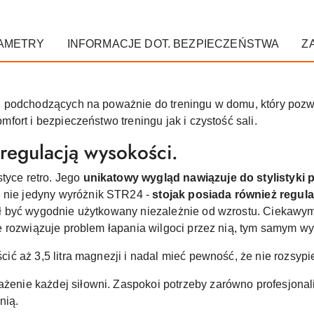
AMETRY
INFORMACJE DOT. BEZPIECZEŃSTWA
Z
 podchodzących na poważnie do treningu w domu, który pozwo
ort i bezpieczeństwo treningu jak i czystość sali.
regulacją wysokości.
tyce retro. Jego
unikatowy wygląd nawiązuje do stylistyki prz
 nie jedyny wyróżnik STR24 -
stojak posiada również regul
ł być wygodnie użytkowany niezależnie od wzrostu. Ciekawym
 rozwiązuje problem łapania wilgoci przez nią, tym samym wy
ć aż 3,5 litra magnezji i nadal mieć pewność, że nie rozsypi
nie każdej siłowni. Zaspokoi potrzeby zarówno profesjonalis
nią.