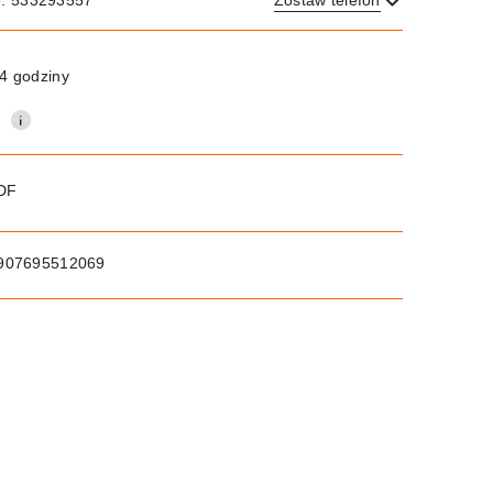
e: 533293557
Zostaw telefon
Wyślij
4 godziny
0
PDF
907695512069