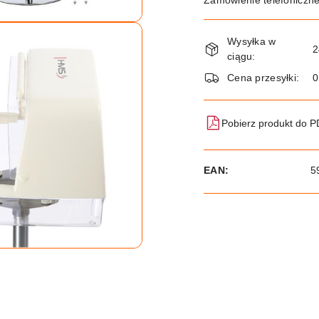
Zamówienie telefoniczn
Dostępność
Wysyłka w
i
2
ciągu:
dostawa
Cena przesyłki:
Pobierz produkt do 
EAN:
5