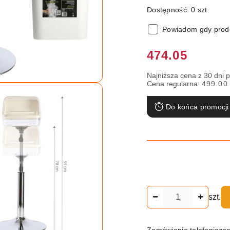
Dostępność:
0
szt.
Powiadom gdy produ
Cena:
474.05
Najniższa cena z 30 dni 
Cena regularna:
499.00
Do końca promocji
Ilość
szt.