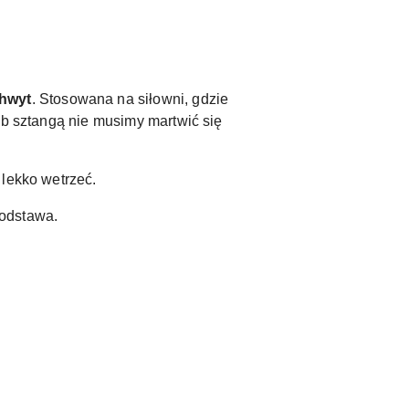
chwyt
. Stosowana na siłowni, gdzie
ub sztangą nie musimy martwić się
 lekko wetrzeć.
podstawa.