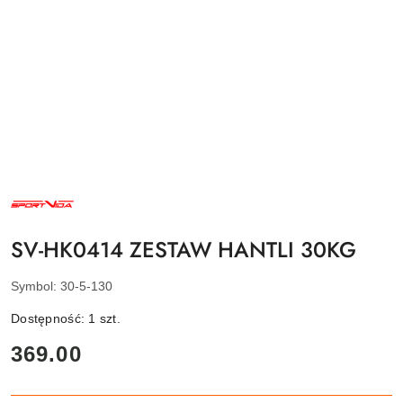
NAZWA
PRODUCENTA:
SPORTVIDA
SV-HK0414 ZESTAW HANTLI 30KG
Symbol:
30-5-130
Dostępność:
1
szt.
cena:
369.00