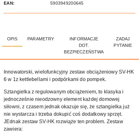
EAN:
5903949200645
OPIS
PARAMETRY
INFORMACJE
ZADAJ
DOT.
PYTANIE
BEZPIECZEŃSTWA
Innowatorski, wielofunkcyjny zestaw obciążeniowy SV-HK
6 w 1z kettlebellami i podpórkami do pompek.
Sztangielka z regulowanym obciążeniem, to klasyka i
jednocześnie nieodzowny element każdej domowej
siłowni, z czasem jednak okazuje się, że sztangielka już
nie wystarcza i trzeba dokupić coś dodatkowy sprzęt.
JEdnak zestaw SV-HK rozwiąże ten problem. Zestaw
zawiera: