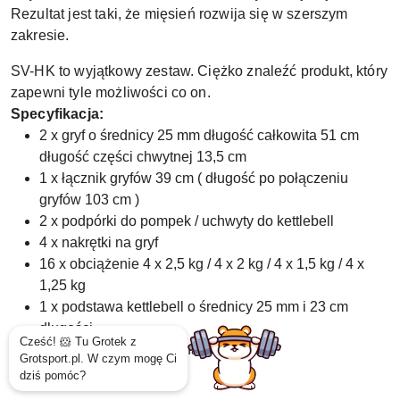
Rezultat jest taki, że mięsień rozwija się w szerszym
zakresie.
SV-HK to wyjątkowy zestaw. Ciężko znaleźć produkt, który
zapewni tyle możliwości co on.
Specyfikacja:
2 x gryf o średnicy 25 mm długość całkowita 51 cm
długość części chwytnej 13,5 cm
1 x łącznik gryfów 39 cm ( długość po połączeniu
gryfów 103 cm )
2 x podpórki do pompek / uchwyty do kettlebell
4 x nakrętki na gryf
16 x obciążenie 4 x 2,5 kg / 4 x 2 kg / 4 x 1,5 kg / 4 x
1,25 kg
1 x podstawa kettlebell o średnicy 25 mm i 23 cm
długości
2 x elastyczna opaska na nadgarstek