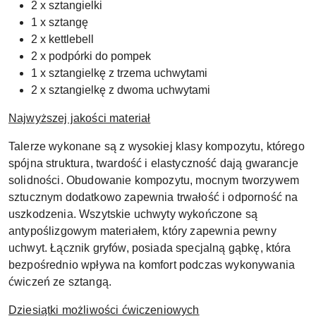
2 x sztangielki
1 x sztangę
2 x kettlebell
2 x podpórki do pompek
1 x sztangielkę z trzema uchwytami
2 x sztangielkę z dwoma uchwytami
Najwyższej jakości materiał
Talerze wykonane są z wysokiej klasy kompozytu, którego
spójna struktura, twardość i elastyczność dają gwarancje
solidności. Obudowanie kompozytu, mocnym tworzywem
sztucznym dodatkowo zapewnia trwałość i odporność na
uszkodzenia. Wszytskie uchwyty wykończone są
antypoślizgowym materiałem, który zapewnia pewny
uchwyt. Łącznik gryfów, posiada specjalną gąbkę, która
bezpośrednio wpływa na komfort podczas wykonywania
ćwiczeń ze sztangą.
Dziesiątki możliwości ćwiczeniowych