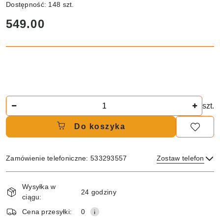
Dostępność:
148
szt.
cena:
549.00
Ilość
szt.
Do koszyka
Zamówienie telefoniczne: 533293557
Zostaw telefon
Dostępność
Wysyłka w
i
24 godziny
ciągu:
dostawa
Wyślij
Cena przesyłki:
0