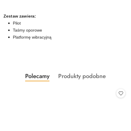
Zestaw zawiera:
Pilot
Taśmy oporowe
Platformę wibracyjną
Produkty
Produkty
Polecamy
Produkty podobne
Pomiń karuzelę produktów
o
o
statusie:
statusie: