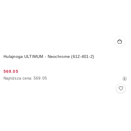
Hulajnoga ULTIMUM - Neochrome (612-401-2)
569.05
Cena
Najniższa
Najniższa cena:
569.05
promocyjna:
cena
z
30
dni
przed
obniżką