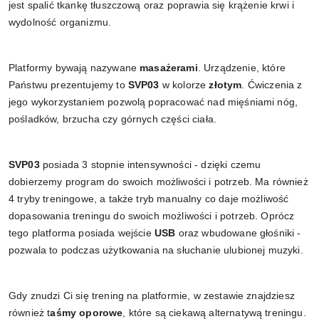
jest spalić tkankę tłuszczową oraz poprawia się krążenie krwi i
wydolność organizmu.
Platformy bywają nazywane
masażerami
. Urządzenie, które
Państwu prezentujemy to
SVP03
w kolorze
złotym
. Ćwiczenia z
jego wykorzystaniem pozwolą popracować nad mięśniami nóg,
pośladków, brzucha czy górnych części ciała.
SVP03
posiada 3 stopnie intensywności - dzięki czemu
dobierzemy program do swoich możliwości i potrzeb. Ma również
4 tryby treningowe, a także tryb manualny co daje możliwość
dopasowania treningu do swoich możliwości i potrzeb. Oprócz
tego platforma posiada wejście
USB
oraz wbudowane głośniki -
pozwala to podczas użytkowania na słuchanie ulubionej muzyki.
Gdy znudzi Ci się trening na platformie, w zestawie znajdziesz
również t
aśmy oporowe
, które są ciekawą alternatywą treningu.