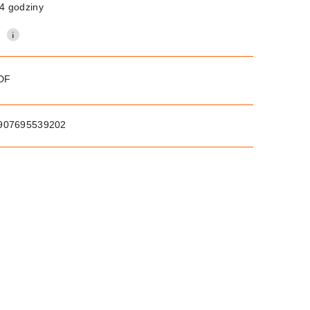
4 godziny
0
PDF
907695539202