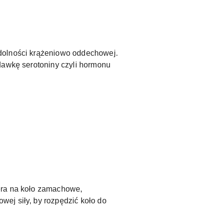
ydolności krążeniowo oddechowej.
dawkę serotoniny czyli hormonu
era na koło zamachowe,
ej siły, by rozpędzić koło do