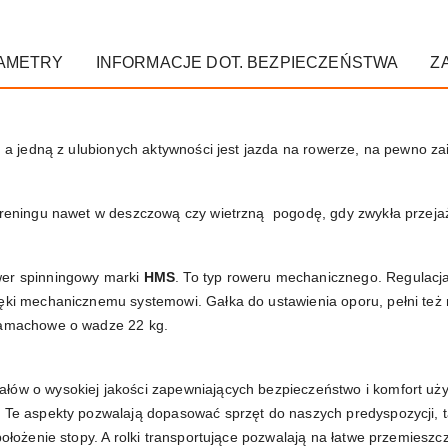
AMETRY
INFORMACJE DOT. BEZPIECZEŃSTWA
Z
zu a jedną z ulubionych aktywności jest jazda na rowerze, na pewno z
 treningu nawet w deszczową czy wietrzną pogodę, gdy zwykła przeja
wer spinningowy marki
HMS
. To typ roweru mechanicznego. Regulacj
ęki mechanicznemu systemowi. Gałka do ustawienia oporu, pełni też 
 zamachowe o wadze 22 kg.
iałów o wysokiej jakości zapewniających bezpieczeństwo i komfort uży
 Te aspekty pozwalają dopasować sprzęt do naszych predyspozycji, ta
położenie stopy. A rolki transportujące pozwalają na łatwe przemieszc