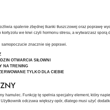
ożliwia spalenie zbędnej tkanki tłuszczowej oraz poprawę w
 kortyzolu we krwi czyli hormonu stresu, a wytwarzasz sporą 
 samopoczucie znacznie się poprawi.
Z
DZIN OTWARCIA SIŁOWNI
Y NA TRENING
EZERWOWANE TYLKO DLA CIEBIE
CZNY
y hamulec. Funkcję tę spełnia specjalny element, który napi
Użytkownik odczuwa większy opór, dlatego musi użyć dodatkow