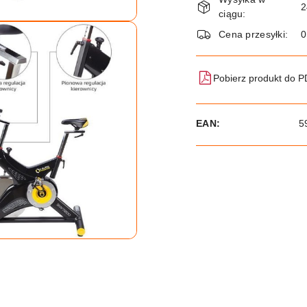
i
2
ciągu:
dostawa
Cena przesyłki:
Pobierz produkt do 
EAN:
5