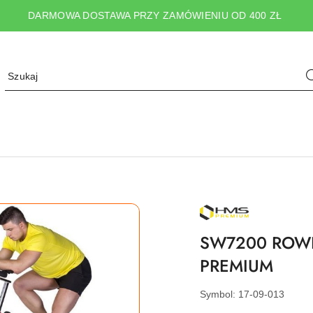
DARMOWA DOSTAWA PRZY ZAMÓWIENIU OD 400 ZŁ
NAZWA
PRODUCENTA:
HMS
SW7200 ROW
PREMIUM
PREMIUM
Symbol:
17-09-013