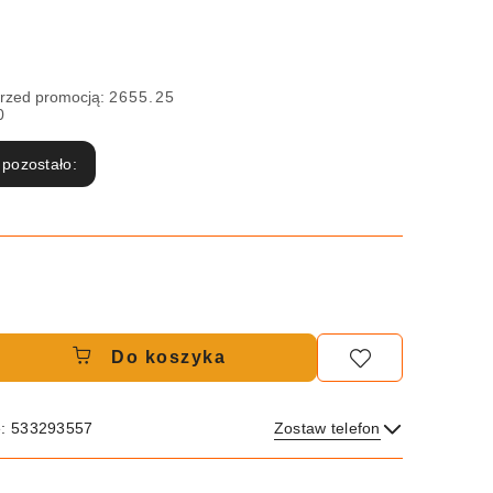
przed promocją:
2655.25
0
 pozostało:
Do koszyka
e: 533293557
Zostaw telefon
Wyślij