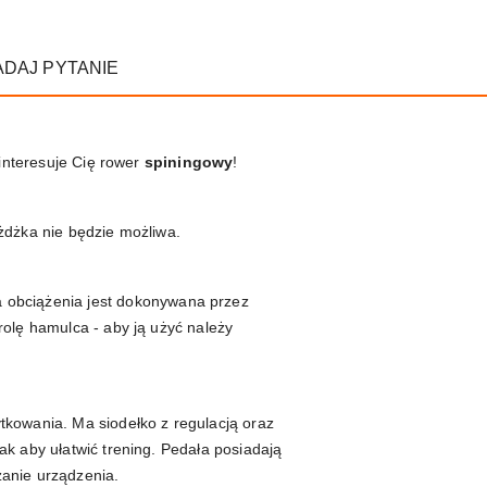
ADAJ PYTANIE
ainteresuje Cię rower
spiningowy
!
żdżka nie będzie możliwa.
a obciążenia jest dokonywana przez
rolę hamulca - aby ją użyć należy
tkowania. Ma siodełko z regulacją oraz
k aby ułatwić trening. Pedała posiadają
zanie urządzenia.