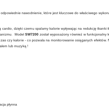
odpowiednie nawodnienie, które jest kluczowe do właściwego wykona
 cardio, dzięki czemu spalamy kalorie wpływając na redukcję tkanki 
rganizmu. Model
SW7200
został wyposażony również w funkcjonalny ko
czas czy kalorie - co pozwala na monitorowanie osiąganych efektów. N
ialem lub muzyką !
acja płynna