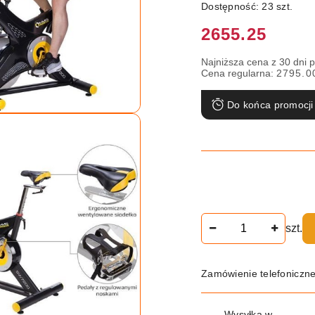
Dostępność:
23
szt.
Cena:
2655.25
Najniższa cena z 30 dni 
Cena regularna:
2795.0
Do końca promocji
Ilość
szt.
Zamówienie telefoniczn
Dostępność
Wysyłka w