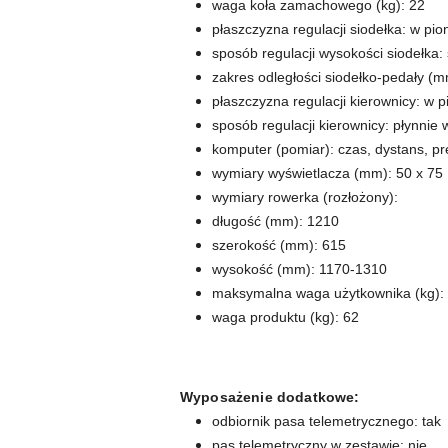
waga koła zamachowego (kg): 22
płaszczyzna regulacji siodełka: w pio
sposób regulacji wysokości siodełka
zakres odległości siodełko-pedały (
płaszczyzna regulacji kierownicy: w p
sposób regulacji kierownicy: płynnie 
komputer (pomiar): czas, dystans, prę
wymiary wyświetlacza (mm): 50 x 75
wymiary rowerka (rozłożony):
długość (mm): 1210
szerokość (mm): 615
wysokość (mm): 1170-1310
maksymalna waga użytkownika (kg):
waga produktu (kg): 62
Wyposażenie dodatkowe:
odbiornik pasa telemetrycznego: tak
pas telemetryczny w zestawie: nie