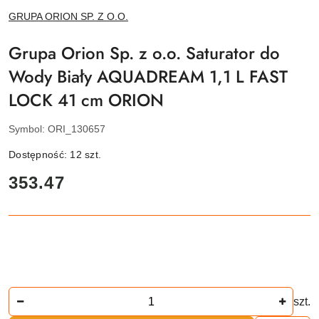
NAZWA
GRUPA ORION SP. Z O.O.
PRODUCENTA:
Grupa Orion Sp. z o.o. Saturator do
Wody Biały AQUADREAM 1,1 L FAST
LOCK 41 cm ORION
Symbol:
ORI_130657
Dostępność:
12
szt.
cena:
353.47
Ilość
szt.