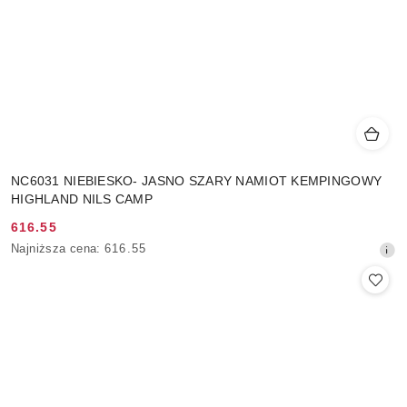
NC6031 NIEBIESKO- JASNO SZARY NAMIOT KEMPINGOWY
HIGHLAND NILS CAMP
616.55
Cena
Najniższa
Najniższa cena:
616.55
promocyjna:
cena
z
30
dni
przed
obniżką