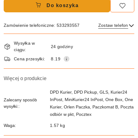
Do koszyka
Zamówienie telefoniczne: 533293557
Zostaw telefon
Dostępność
Wysyłka w
i
24 godziny
ciągu:
dostawa
Wyślij
Cena przesyłki:
8.19
Więcej o produkcie
DPD Kurier, DPD Pickup, GLS, Kurier24
InPost, MiniKurier24 InPost, One Box, One
Zalecany sposób
wysyłki::
Kurier, Orlen Paczka, Paczkomat B, Poczta
odbiór w pkt, Pocztex
Waga:
1.57 kg