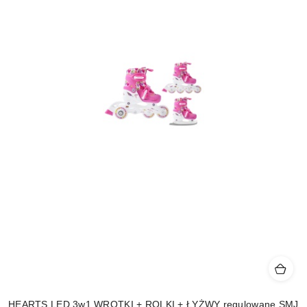
HEARTS LED 3w1 WROTKI + ROLKI + ŁYŻWY regulowane SMJ