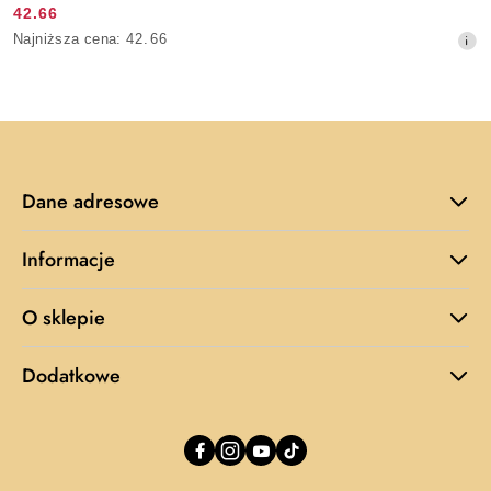
42.66
Cena
Najniższa
Najniższa cena:
42.66
promocyjna:
cena
z
30
dni
przed
obniżką
Dane adresowe
Informacje
O sklepie
Dodatkowe