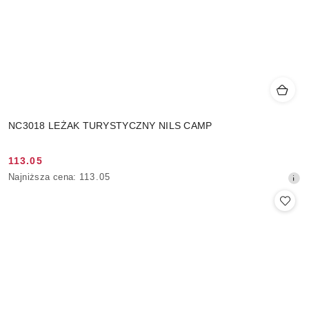
NC3018 LEŻAK TURYSTYCZNY NILS CAMP
113.05
Cena
Najniższa
Najniższa cena:
113.05
promocyjna:
cena
z
30
dni
przed
obniżką