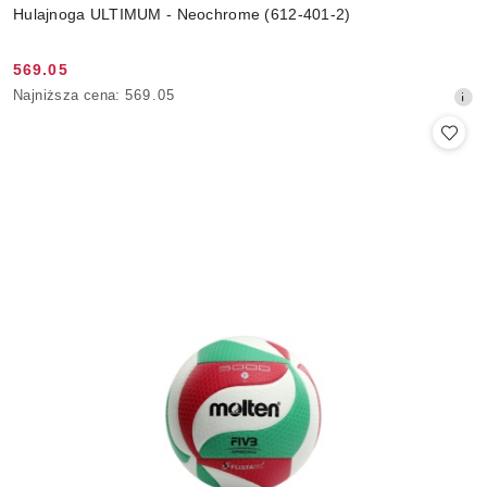
Hulajnoga ULTIMUM - Neochrome (612-401-2)
569.05
Cena
Najniższa
Najniższa cena:
569.05
promocyjna:
cena
z
30
dni
przed
obniżką