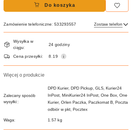
Do koszyka
Zamówienie telefoniczne: 533293557
Zostaw telefon
Dostępność
Wysyłka w
i
24 godziny
ciągu:
dostawa
Wyślij
Cena przesyłki:
8.19
Więcej o produkcie
DPD Kurier, DPD Pickup, GLS, Kurier24
InPost, MiniKurier24 InPost, One Box, One
Zalecany sposób
wysyłki::
Kurier, Orlen Paczka, Paczkomat B, Poczta
odbiór w pkt, Pocztex
Waga:
1.57 kg