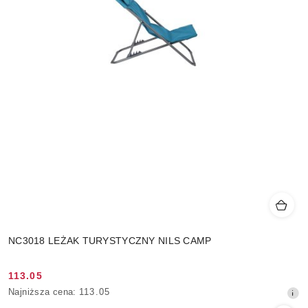
NC3018 LEŻAK TURYSTYCZNY NILS CAMP
113.05
Cena
Najniższa
Najniższa cena:
113.05
promocyjna:
cena