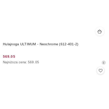
Hulajnoga ULTIMUM - Neochrome (612-401-2)
569.05
Cena
Najniższa
Najniższa cena:
569.05
promocyjna:
cena
z
30
dni
przed
obniżką