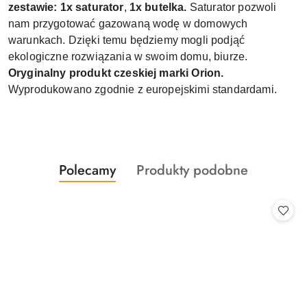
zestawie: 1x saturator
,
1x butelka.
Saturator pozwoli
nam przygotować gazowaną wodę w domowych
warunkach. Dzięki temu będziemy mogli podjąć
ekologiczne rozwiązania w swoim domu, biurze.
Oryginalny produkt czeskiej marki Orion.
Wyprodukowano zgodnie z europejskimi standardami.
Produkty
Produkty
Polecamy
Produkty podobne
Pomiń karuzelę produktów
o
o
statusie:
statusie: