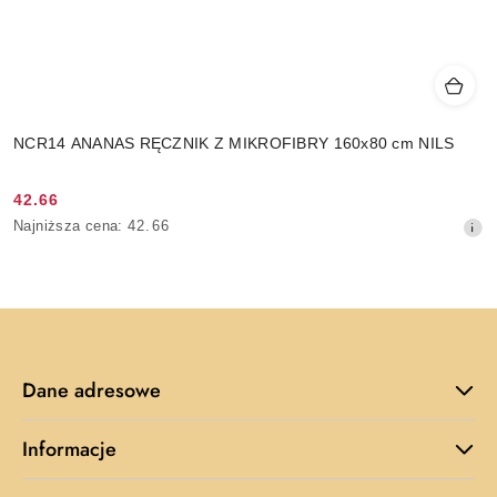
NCR14 ANANAS RĘCZNIK Z MIKROFIBRY 160x80 cm NILS
42.66
Cena
Najniższa
Najniższa cena:
42.66
promocyjna:
cena
z
30
dni
przed
obniżką
Dane adresowe
Informacje