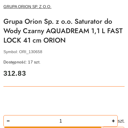
NAZWA
GRUPA ORION SP. Z O.O.
PRODUCENTA:
Grupa Orion Sp. z o.o. Saturator do
Wody Czarny AQUADREAM 1,1 L FAST
LOCK 41 cm ORION
Symbol:
ORI_130658
Dostępność:
17
szt.
cena:
312.83
Ilość
szt.