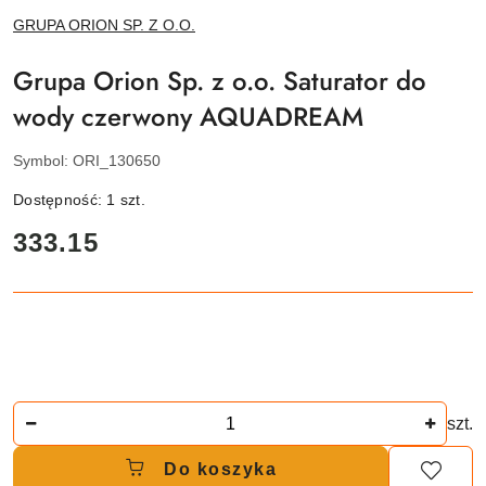
NAZWA
GRUPA ORION SP. Z O.O.
PRODUCENTA:
Grupa Orion Sp. z o.o. Saturator do
wody czerwony AQUADREAM
Symbol:
ORI_130650
Dostępność:
1
szt.
cena:
333.15
Ilość
szt.
Do koszyka