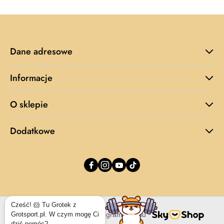
Dane adresowe
Informacje
O sklepie
Dodatkowe
Cześć! 🐹 Tu Grotek z
Grotsport.pl. W czym mogę Ci
Sklep internetowy na oprogramowaniu
dziś pomóc?