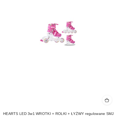
HEARTS LED 3w1 WROTKI + ROLKI + ŁYŻWY regulowane SMJ