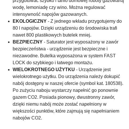
przygotować szybko i tanio domowej roboty gazowaną
wodę, lemoniadę czy wino. Można regulować
intensywność napojów gazowanych.
EKOLOGICZNY
- Z jednego wkładu przygotujemy do
80 l napojów. Dzięki urządzeniu do środowiska trafi
nawet 800 plastikowych butelek mniej.
BEZPIECZNY
- Saturator jest wyposażony w zawór
bezpieczeństwa - urządzenie jest bezpieczne i
niezawodne. Butelka wyposażona w system FAST
LOCK do szybkiego i łatwego montażu.
WIELOKROTNEGO UŻYTKU
- Urządzenie jest
wielokrotnego użytku. Do urządzenia należy dokupić
nabój dostępny w naszej ofercie (symbol kat. 180538).
Po zużyciu naboju wystarczy napełnić go ponownie
gazem CO2. Posiada pionowy, dwustronny zawór,
dzięki niemu nabój może zostać napełniony w
większości punktów, które zajmują się napełnianiem
nabojów CO2.