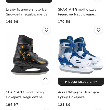
Łyżwy figurowe z futerkiem
SPARTAN GmbH Łyżwy
Snowbella regulowane 39-
Figurowe Regulowane
42 SMJ Sport
SPARTAN Jana - L (37-40)
149.99
170.59
Cena:
Cena:
PRODUKT NIEDOSTĘPNY
SPARTAN GmbH Łyżwy
Acra Chłopięce Dziecięce
Hokejowe Regulowane
Łyżwy Hokejowe
SPARTAN Slava (33-36)
Regulowane ACTION 27-30
194.97
121.80
Niebieskie
Cena:
Cena: