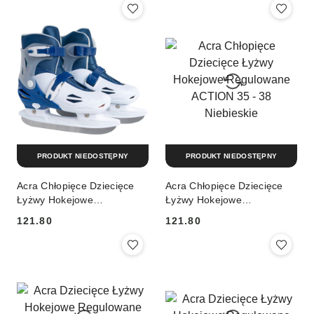
PRODUKT NIEDOSTĘPNY
PRODUKT NIEDOSTĘPNY
Acra Chłopięce Dziecięce
Acra Chłopięce Dziecięce
Łyżwy Hokejowe
Łyżwy Hokejowe
Regulowane ACTION 31 -
Regulowane ACTION 35 -
121.80
121.80
34 Niebieskie
38 Niebieskie
Cena:
Cena: