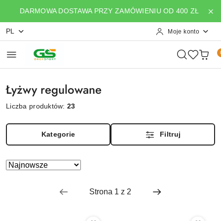
Przejdź do treści głównej
Przejdź do wyszukiwarki
Przejdź do moje konto
Przejdź do menu głównego
Przejdź do stopki
DARMOWA DOSTAWA PRZY ZAMÓWIENIU OD 400 ZŁ
PL
Moje konto
Łyżwy regulowane
Liczba produktów:
23
Kategorie
Filtruj
Zastosowano
Sortuj
według
sortowanie:
Najnowsze.