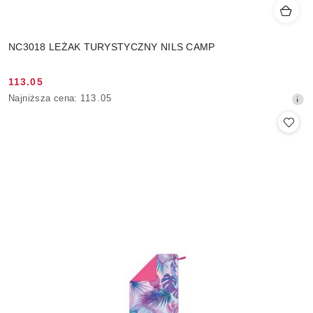
NC3018 LEŻAK TURYSTYCZNY NILS CAMP
113.05
Cena
Najniższa
Najniższa cena:
113.05
promocyjna:
cena
z
30
dni
przed
obniżką