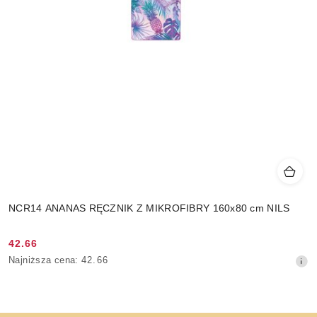
NCR14 ANANAS RĘCZNIK Z MIKROFIBRY 160x80 cm NILS
42.66
Cena
Najniższa
Najniższa cena:
42.66
promocyjna:
cena
z
30
dni