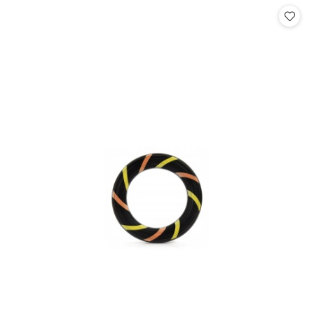
statusie:
statusie: