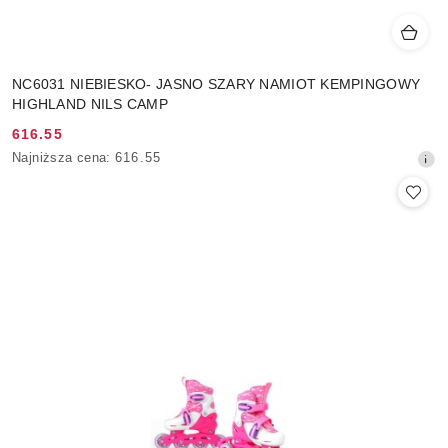
NC6031 NIEBIESKO- JASNO SZARY NAMIOT KEMPINGOWY
HIGHLAND NILS CAMP
616.55
Cena
Najniższa
Najniższa cena:
616.55
promocyjna:
cena
z
30
dni
przed
obniżką