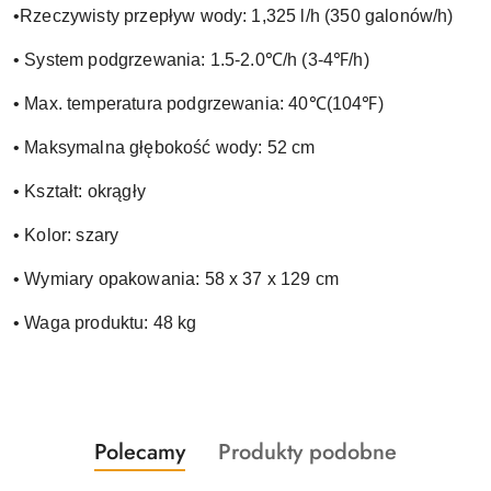
•Rzeczywisty przepływ wody: 1,325 l/h (350 galonów/h)
• System podgrzewania: 1.5-2.0℃/h (3-4℉/h)
• Max. temperatura podgrzewania: 40℃(104℉)
• Maksymalna głębokość wody: 52 cm
• Kształt: okrągły
• Kolor: szary
• Wymiary opakowania: 58 x 37 x 129 cm
• Waga produktu: 48 kg
Produkty
Produkty
Polecamy
Produkty podobne
Pomiń karuzelę produktów
o
o