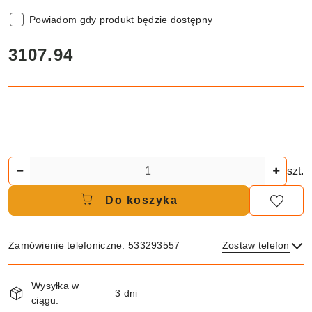
Powiadom gdy produkt będzie dostępny
cena:
3107.94
Ilość
szt.
Do koszyka
Zamówienie telefoniczne: 533293557
Zostaw telefon
Dostępność
Wysyłka w
i
3 dni
ciągu:
Wyślij