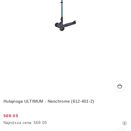
Hulajnoga ULTIMUM - Neochrome (612-401-2)
569.05
Cena
Najniższa
Najniższa cena:
569.05
promocyjna:
cena