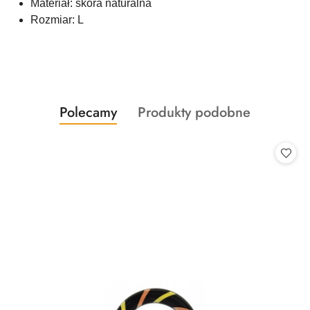
Materiał: skóra naturalna
Rozmiar: L
Produkty
Produkty
Polecamy
Produkty podobne
Pomiń karuzelę produktów
o
o
statusie:
statusie: