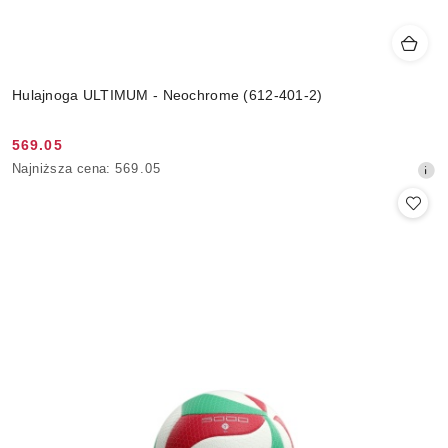
Hulajnoga ULTIMUM - Neochrome (612-401-2)
569.05
Cena
Najniższa
Najniższa cena:
569.05
promocyjna:
cena
z
30
dni
przed
obniżką