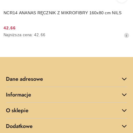
NCR14 ANANAS RĘCZNIK Z MIKROFIBRY 160x80 cm NILS
42.66
Cena
Najniższa
Najniższa cena:
42.66
promocyjna:
cena
z
30
dni
przed
obniżką
Dane adresowe
Informacje
O sklepie
Dodatkowe