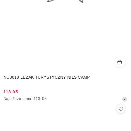
NC3018 LEŻAK TURYSTYCZNY NILS CAMP
113.05
Cena
Najniższa
Najniższa cena:
113.05
promocyjna:
cena
z
30
dni
przed
obniżką