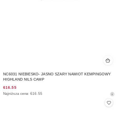
NC6031 NIEBIESKO- JASNO SZARY NAMIOT KEMPINGOWY
HIGHLAND NILS CAMP
616.55
Cena
Najniższa
Najniższa cena:
616.55
promocyjna:
cena
z
30
dni
przed