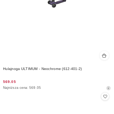
Hulajnoga ULTIMUM - Neochrome (612-401-2)
569.05
Cena
Najniższa
Najniższa cena:
569.05
promocyjna:
cena
z
30
dni
przed