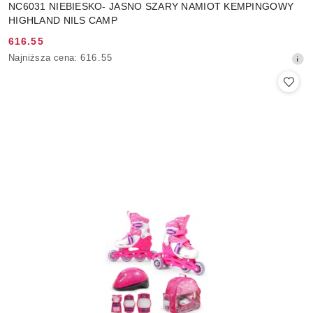
NC6031 NIEBIESKO- JASNO SZARY NAMIOT KEMPINGOWY
HIGHLAND NILS CAMP
616.55
Cena
Najniższa
Najniższa cena:
616.55
promocyjna:
cena
z
30
dni
przed
obniżką