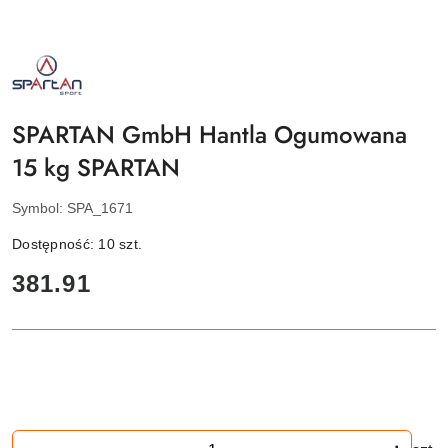
NAZWA
PRODUCENTA:
SPARTAN
SPORT
SPARTAN GmbH Hantla Ogumowana
15 kg SPARTAN
Symbol:
SPA_1671
Dostępność:
10
szt.
cena:
381.91
Ilość