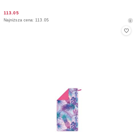
113.05
Cena
Najniższa
Najniższa cena:
113.05
promocyjna:
cena
z
30
dni
przed
obniżką