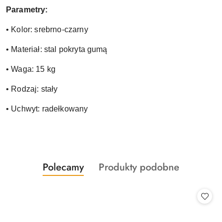
Parametry:
• Kolor: srebrno-czarny
• Materiał: stal pokryta gumą
• Waga: 15 kg
• Rodzaj: stały
• Uchwyt: radełkowany
Produkty
Produkty
Polecamy
Produkty podobne
Pomiń karuzelę produktów
o
o
statusie:
statusie: