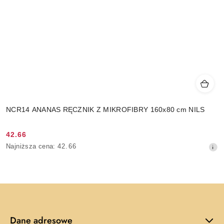
NCR14 ANANAS RĘCZNIK Z MIKROFIBRY 160x80 cm NILS
42.66
Cena
Najniższa
Najniższa cena:
42.66
promocyjna:
cena
z
30
dni
przed
obniżką
Dane adresowe