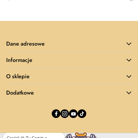
promocyjna:
cena
z
30
dni
przed
obniżką
Dane adresowe
Informacje
O sklepie
Dodatkowe