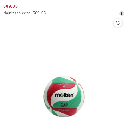
569.05
Cena
Najniższa
Najniższa cena:
569.05
promocyjna:
cena
z
30
dni
przed
obniżką