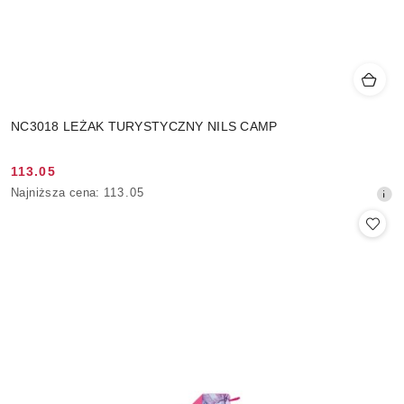
NC3018 LEŻAK TURYSTYCZNY NILS CAMP
113.05
Cena
Najniższa
Najniższa cena:
113.05
promocyjna:
cena
z
30
dni
przed
obniżką