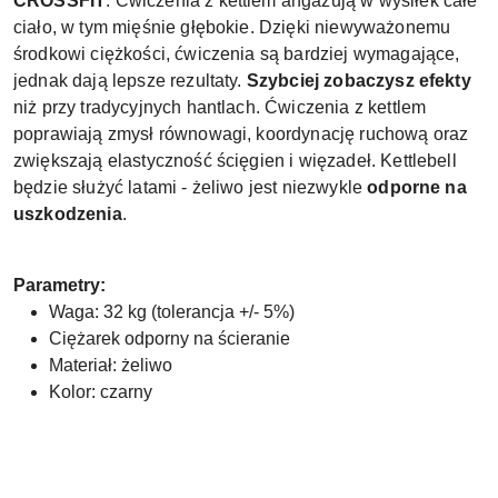
CROSSFIT
. Ćwiczenia z kettlem angażują w wysiłek całe
ciało, w tym mięśnie głębokie. Dzięki niewyważonemu
środkowi ciężkości, ćwiczenia są bardziej wymagające,
jednak dają lepsze rezultaty.
Szybciej zobaczysz efekty
niż przy tradycyjnych hantlach. Ćwiczenia z kettlem
poprawiają zmysł równowagi, koordynację ruchową oraz
zwiększają elastyczność ścięgien i więzadeł. Kettlebell
będzie służyć latami - żeliwo jest niezwykle
odporne na
uszkodzenia
.
Parametry:
Waga: 32 kg (tolerancja +/- 5%)
Ciężarek odporny na ścieranie
Materiał: żeliwo
Kolor: czarny