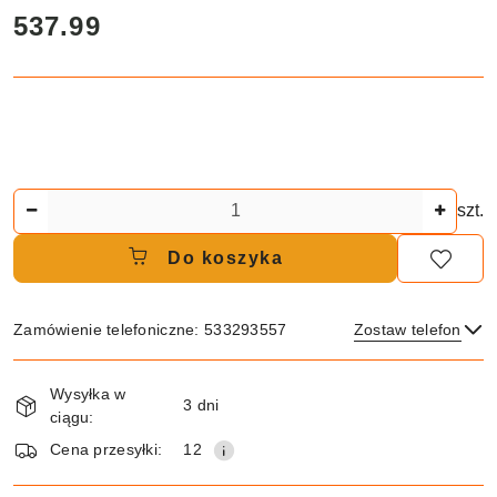
cena:
537.99
Ilość
szt.
Do koszyka
Zamówienie telefoniczne: 533293557
Zostaw telefon
Dostępność
Wysyłka w
i
3 dni
ciągu:
dostawa
Wyślij
Cena przesyłki:
12