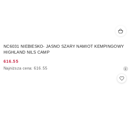
NC6031 NIEBIESKO- JASNO SZARY NAMIOT KEMPINGOWY
HIGHLAND NILS CAMP
616.55
Cena
Najniższa
Najniższa cena:
616.55
promocyjna:
cena
z
30
dni
przed
obniżką