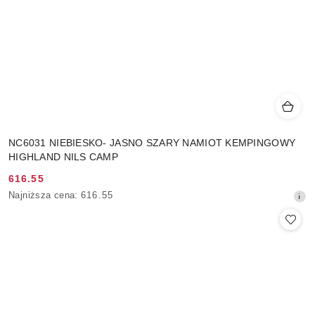
NC6031 NIEBIESKO- JASNO SZARY NAMIOT KEMPINGOWY
HIGHLAND NILS CAMP
616.55
Cena
Najniższa
Najniższa cena:
616.55
promocyjna:
cena
z
30
dni
przed
obniżką