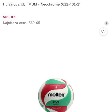
Hulajnoga ULTIMUM - Neochrome (612-401-2)
569.05
Cena
Najniższa
Najniższa cena:
569.05
promocyjna:
cena
z
30
dni
przed
obniżką