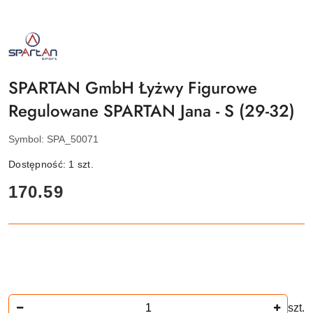
NAZWA
PRODUCENTA:
SPARTAN
SPORT
SPARTAN GmbH Łyżwy Figurowe
Regulowane SPARTAN Jana - S (29-32)
Symbol:
SPA_50071
Dostępność:
1
szt.
cena:
170.59
Ilość
szt.