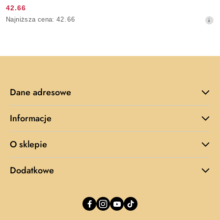
42.66
Cena
Najniższa
Najniższa cena:
42.66
promocyjna:
cena
z
30
dni
przed
obniżką
Dane adresowe
Informacje
O sklepie
Dodatkowe