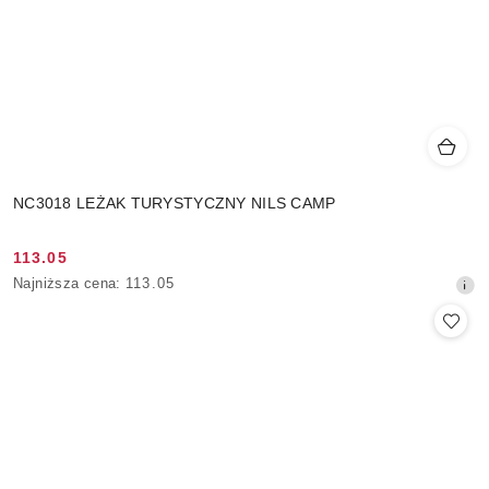
NC3018 LEŻAK TURYSTYCZNY NILS CAMP
113.05
Cena
Najniższa
Najniższa cena:
113.05
promocyjna:
cena
z
30
dni
przed
obniżką