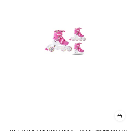
HEARTS LED 3w1 WROTKI + ROLKI + ŁYŻWY regulowane SMJ