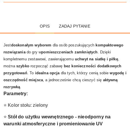
OPIS
ZADAJ PYTANIE
Jest
doskonałym wyborem
dla osób poszukujących
kompaktowego
rozwiązania
do gry w
pomieszczeniach zamkniętych
. Dzięki
kompletnemu zestawowi, zawierającemu
uchwyt na siatkę i piłkę
,
można
szybko
rozpocząć zabawę
bez konieczności dodatkowych
przygotowań
. To
idealna opcja
dla tych, którzy cenią sobie
wygodę i
oszczędność miejsca
, a jednocześnie chcą cieszyć się
aktywną
rozrywką
.
Parametry:
⭐ Kolor stołu: zielony
⭐
Stół do użytku wewnętrznego - nieodporny na
warunki atmosferyczne i promieniowanie UV