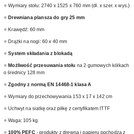
⭐ Wymiary stołu: 2740 x 1525 x 760 mm (dł. x szer. x wys.)
⭐
Drewniana plansza do gry 25 mm
⭐ Krawędź: 60 mm
⭐ Drążki na nogi: 60 x 40 mm
⭐
System składania z blokadą
⭐
Możliwość przesuwania stołu
na 2 gumowych kółkach
o średnicy 128 mm
⭐
Zgodny z normą EN 14468-1 klasa A
⭐ Wymiary do przechowywania 153 x 17 x 142 cm
⭐ Uchwyt na siatkę oraz piłkę z certyfikatem ITTF
⭐ Waga: 105 kg
⭐
100% PEFC
- produkty z drewna i papieru pochodzą z