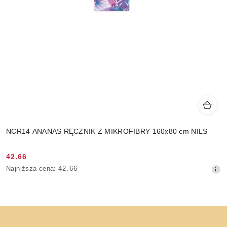
NCR14 ANANAS RĘCZNIK Z MIKROFIBRY 160x80 cm NILS
42.66
Cena
Najniższa
Najniższa cena:
42.66
promocyjna:
cena
z
30
dni
przed
obniżką