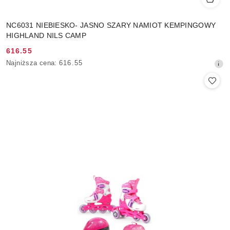
NC6031 NIEBIESKO- JASNO SZARY NAMIOT KEMPINGOWY
HIGHLAND NILS CAMP
616.55
Cena
Najniższa
Najniższa cena:
616.55
promocyjna:
cena
z
30
dni
przed
obniżką