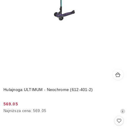
Hulajnoga ULTIMUM - Neochrome (612-401-2)
569.05
Cena
Najniższa
Najniższa cena:
569.05
promocyjna:
cena
z
30