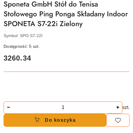
Sponeta GmbH Stół do Tenisa
Stołowego Ping Ponga Składany Indoor
SPONETA S7-22i Zielony
Symbol:
SPO-S7-22I
Dostępność:
5
szt.
cena:
3260.34
Ilość
szt.
Do koszyka