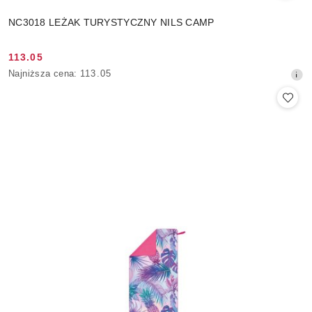
NC3018 LEŻAK TURYSTYCZNY NILS CAMP
113.05
Cena
Najniższa
Najniższa cena:
113.05
promocyjna:
cena
z
30
dni
przed
obniżką