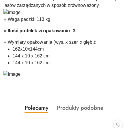
lasów zarządzanych w sposób zrównoważony
⭐ Waga paczki: 113 kg
⭐
Ilość pudełek w opakowaniu: 3
⭐ Wymiary opakowania (wys. x szer. x głęb.):
162x10x144cm
144 x 10 x 162 cm
144 x 10 x 162 cm
Produkty
Produkty
Polecamy
Produkty podobne
Pomiń karuzelę produktów
o
o
statusie:
statusie: