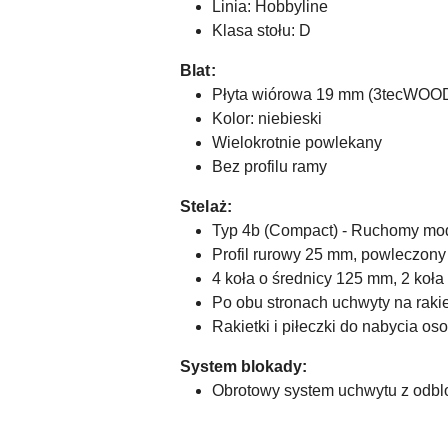
Linia: Hobbyline
Klasa stołu: D
Blat:
Płyta wiórowa 19 mm (3tecWOO
Kolor: niebieski
Wielokrotnie powlekany
Bez profilu ramy
Stelaż:
Typ 4b (Compact) - Ruchomy mod
Profil rurowy 25 mm, powleczon
4 koła o średnicy 125 mm, 2 koła
Po obu stronach uchwyty na rakiet
Rakietki i piłeczki do nabycia o
System blokady:
Obrotowy system uchwytu z odbl