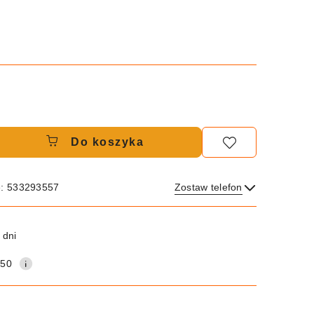
Do koszyka
e: 533293557
Zostaw telefon
Wyślij
 dni
150