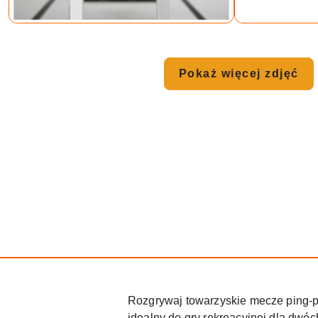
Pokaż więcej zdjęć
Rozgrywaj towarzyskie mecze ping-p
idealny do gry rekreacyjnej dla dwóc