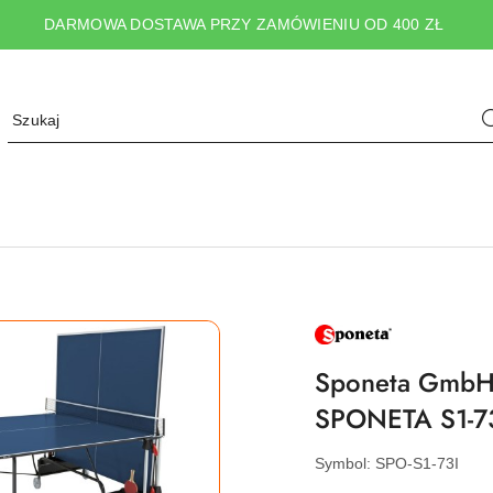
DARMOWA DOSTAWA PRZY ZAMÓWIENIU OD 400 ZŁ
NAZWA
PRODUCENTA:
SPONETA
Sponeta GmbH 
SPONETA S1-73i
Symbol:
SPO-S1-73I