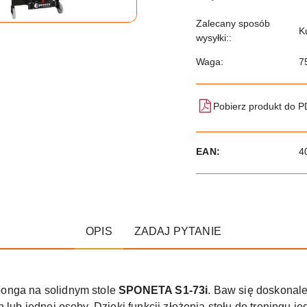
Zalecany sposób
K
wysyłki::
Waga:
7
Pobierz produkt do 
EAN:
4
OPIS
ZADAJ PYTANIE
onga na solidnym stole
SPONETA S1-73i
. Baw się doskonale
h lub jednej osoby. Dzięki funkcji złożenia stołu do trening