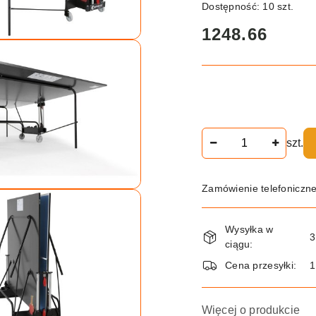
Dostępność:
10
szt.
cena:
1248.66
Ilość
szt.
Zamówienie telefoniczn
Dostępność
Wysyłka w
i
3
ciągu:
dostawa
Cena przesyłki:
Więcej o produkcie