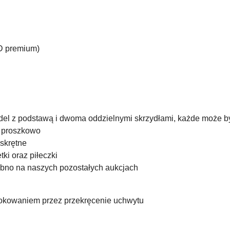
D premium)
el z podstawą i dwoma oddzielnymi skrzydłami, każde może by
y proszkowo
 skrętne
ki oraz piłeczki
sobno na naszych pozostałych aukcjach
okowaniem przez przekręcenie uchwytu