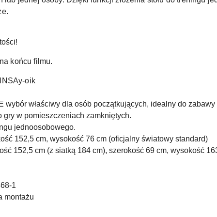
ze.
ości!
na końcu filmu.
FlNSAy-oik
wybór właściwy dla osób początkujących, idealny do zabawy i
 gry w pomieszczeniach zamkniętych.
ningu jednoosobowego.
ość 152,5 cm, wysokość 76 cm (oficjalny światowy standard)
gość 152,5 cm (z siatką 184 cm), szerokość 69 cm, wysokość 1
468-1
cja montażu