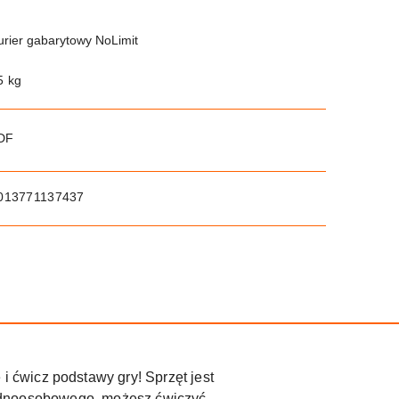
urier gabarytowy NoLimit
5 kg
PDF
013771137437
 i ćwicz podstawy gry! Sprzęt jest
u jednoosobowego, możesz ćwiczyć