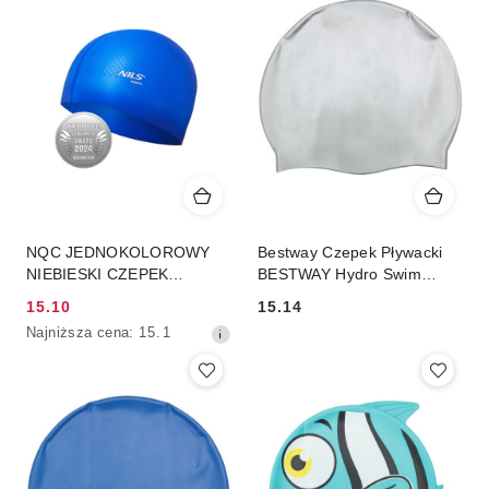
NQC JEDNOKOLOROWY
Bestway Czepek Pływacki
NIEBIESKI CZEPEK
BESTWAY Hydro Swim
SILIKONOWY DOTS NILS
Szary
15.10
15.14
AQUA
Cena
Cena:
Najniższa
Najniższa cena:
15.1
promocyjna:
cena
z
30
dni
przed
obniżką