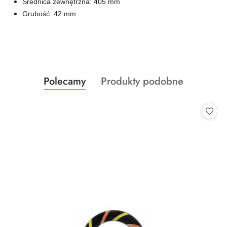
Średnica zewnętrzna: 405 mm
Grubość: 42 mm
Produkty
Produkty
Polecamy
Produkty podobne
Pomiń karuzelę produktów
o
o
statusie:
statusie: