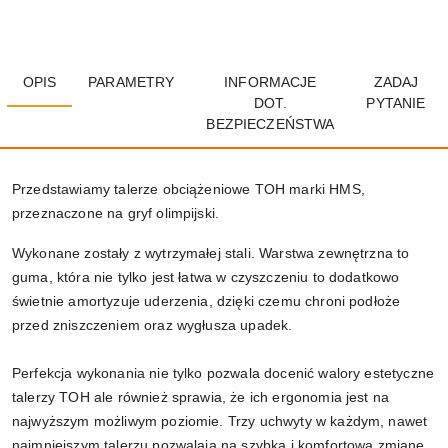
OPIS
PARAMETRY
INFORMACJE
ZADAJ
DOT.
PYTANIE
BEZPIECZEŃSTWA
Przedstawiamy talerze obciążeniowe TOH marki HMS,
przeznaczone na gryf olimpijski.
Wykonane zostały z wytrzymałej stali. Warstwa zewnętrzna to
guma, która nie tylko jest łatwa w czyszczeniu to dodatkowo
świetnie amortyzuje uderzenia, dzięki czemu chroni podłoże
przed zniszczeniem oraz wygłusza upadek.
Perfekcja wykonania nie tylko pozwala docenić walory estetyczne
talerzy TOH ale również sprawia, że ich ergonomia jest na
najwyższym możliwym poziomie. Trzy uchwyty w każdym, nawet
najmniejszym talerzu pozwalają na szybką i komfortową zmianę