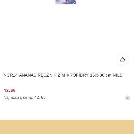
NCR14 ANANAS RĘCZNIK Z MIKROFIBRY 160x80 cm NILS
42.66
Cena
Najniższa
Najniższa cena:
42.66
promocyjna:
cena
z
30
dni
przed
obniżką