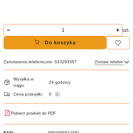
Ilość
szt.
Do koszyka
Zamówienie telefoniczne: 533293557
Zostaw telefon
Dostępność
Wysyłka w
i
24 godziny
ciągu:
dostawa
Wyślij
Cena przesyłki:
0
Pobierz produkt do PDF
EAN:
5907695511581