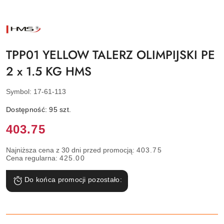
NAZWA
PRODUCENTA:
HMS
TPP01 YELLOW TALERZ OLIMPIJSKI PE
2 x 1.5 KG HMS
Symbol:
17-61-113
Dostępność:
95
szt.
Cena:
403.75
Najniższa cena z 30 dni przed promocją:
403.75
Cena regularna:
425.00
Do końca promocji pozostało: