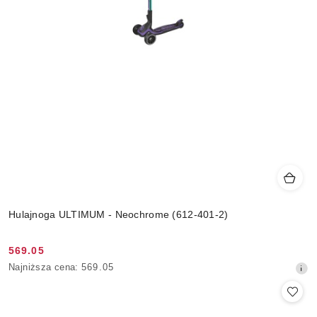
Hulajnoga ULTIMUM - Neochrome (612-401-2)
569.05
Cena
Najniższa
Najniższa cena:
569.05
promocyjna:
cena
z
30