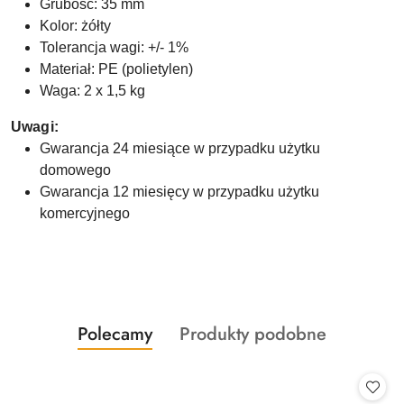
Grubość: 35 mm
Kolor: żółty
Tolerancja wagi: +/- 1%
Materiał: PE (polietylen)
Waga: 2 x 1,5 kg
Uwagi:
Gwarancja 24 miesiące w przypadku użytku
domowego
Gwarancja 12 miesięcy w przypadku użytku
komercyjnego
Produkty
Produkty
Polecamy
Produkty podobne
Pomiń karuzelę produktów
o
o
statusie:
statusie: