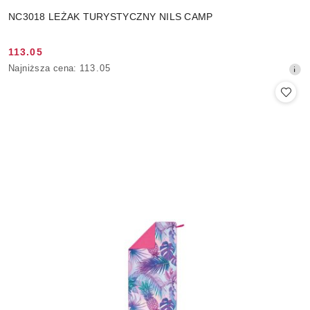
NC3018 LEŻAK TURYSTYCZNY NILS CAMP
113.05
Cena
Najniższa
Najniższa cena:
113.05
promocyjna:
cena
z
30
dni
przed
obniżką