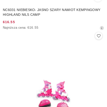
NC6031 NIEBIESKO- JASNO SZARY NAMIOT KEMPINGOWY
HIGHLAND NILS CAMP
616.55
Cena
Najniższa
Najniższa cena:
616.55
promocyjna:
cena
z
30
dni
przed
obniżką