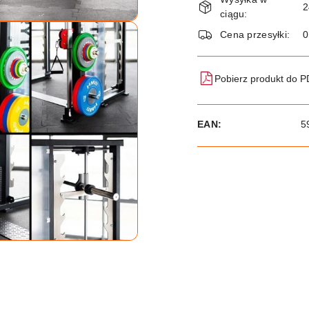
i
2
ciągu:
dostawa
Cena przesyłki:
Pobierz produkt do 
EAN:
5