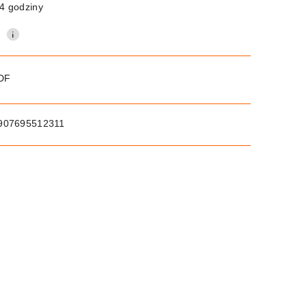
4 godziny
0
PDF
907695512311