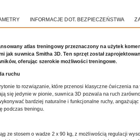
AMETRY
INFORMACJE DOT. BEZPIECZEŃSTWA
Z
ansowany atlas treningowy przeznaczony na użytek komerc
i jak suwnica Smitha 3D. Ten sprzęt został zaprojektowa
ników, oferując szerokie możliwości treningowe.
da ruchu
tonie to rozwiązanie, które przenosi klasyczne ćwiczenia n
ają się jedynie w pionie, suwnica 3D pozwala na ruch zarówno 
wykonywać bardziej naturalne i funkcjonalne ruchy, angażując
ję podczas treningu.
g ze stosem o wadze 2 x 90 kg, z możliwością regulacji wys