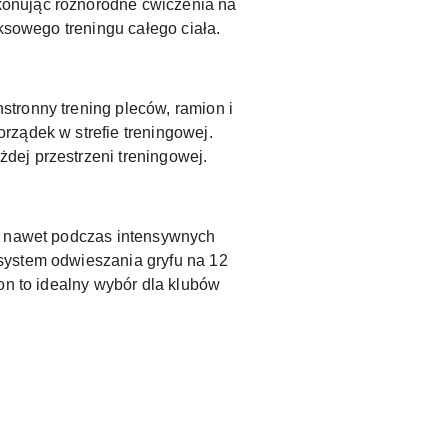
konując różnorodne ćwiczenia na
ksowego treningu całego ciała.
tronny trening pleców, ramion i
rządek w strefie treningowej.
dej przestrzeni treningowej.
wo nawet podczas intensywnych
system odwieszania gryfu na 12
on to idealny wybór dla klubów