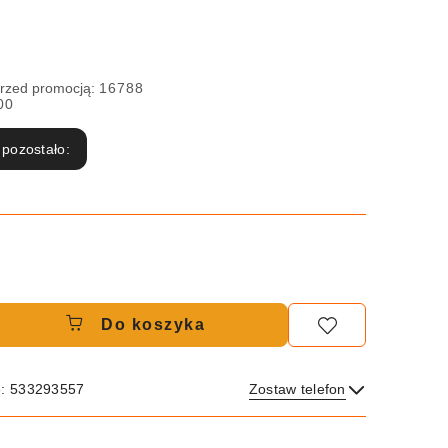
przed promocją:
16788
00
 pozostało:
Do koszyka
e: 533293557
Zostaw telefon
Wyślij