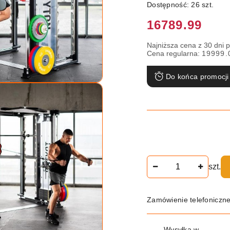
Dostępność:
26
szt.
Cena:
16789.99
Najniższa cena z 30 dni 
Cena regularna:
19999.
Do końca promocji
Ilość
szt.
Zamówienie telefoniczn
Dostępność
Wysyłka w