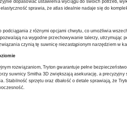
zyjnie dopasować ustawienia wyciągu do swoich potrzeb, wy
 elastyczność sprawia, że atlas idealnie nadaje się do komple
 podciągania z różnymi opcjami chwytu, co umożliwia wszechs
 pozwalają na wygodne przechowywanie talerzy, utrzymując po
wiązania czynią tę suwnicę niezastąpionym narzędziem w każ
oziomie
acyjnym rozwiązaniom, Tryton gwarantuje pełne bezpieczeńst
przy suwnicy Smitha 3D zwiększają asekurację, a precyzyjny 
 Stabilność sprzętu oraz dbałość o detale sprawiają, że Tryt
owoczesność.