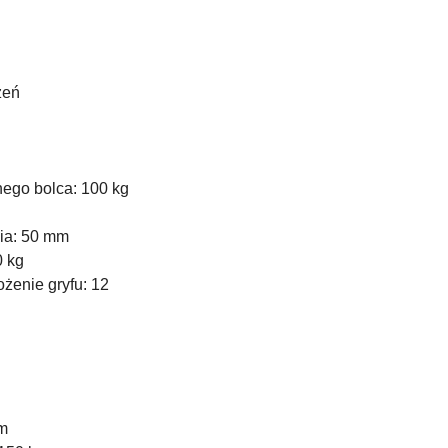
żeń
ego bolca: 100 kg
nia: 50 mm
0 kg
żenie gryfu: 12
cm