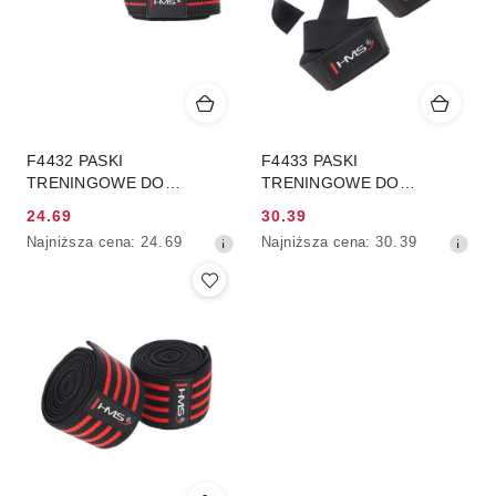
F4432 PASKI
F4433 PASKI
TRENINGOWE DO
TRENINGOWE DO
MARTWEGO CIĄGU HMS
MARTWEGO CIĄGU HMS
24.69
30.39
Cena
Cena
Najniższa
Najniższa
Najniższa cena:
24.69
Najniższa cena:
30.39
promocyjna:
promocyjna:
cena
cena
z
z
30
30
dni
dni
przed
przed
obniżką
obniżką