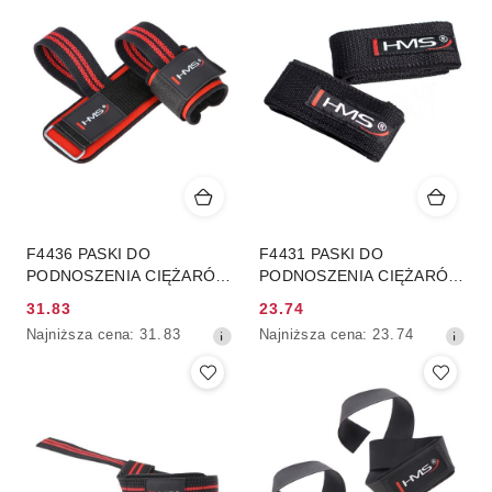
F4436 PASKI DO
F4431 PASKI DO
PODNOSZENIA CIĘŻARÓW
PODNOSZENIA CIĘŻARÓW
HMS
HMS
31.83
23.74
Cena
Cena
Najniższa
Najniższa
Najniższa cena:
31.83
Najniższa cena:
23.74
promocyjna:
promocyjna:
cena
cena
z
z
30
30
dni
dni
przed
przed
obniżką
obniżką