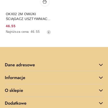
OKX02 2M OWIJKI
ŚCIĄGACZ USZTYWNIACZ
NA KOLANO (2szt) HMS
46.55
Cena
Najniższa
Najniższa cena:
46.55
promocyjna:
cena
z
30
dni
przed
obniżką
Dane adresowe
Informacje
O sklepie
Dodatkowe