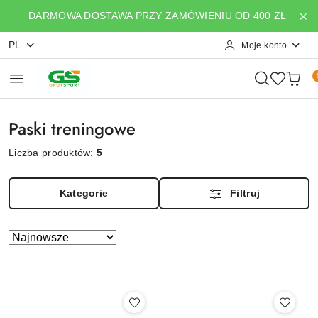
Przejdź do treści głównej
Przejdź do wyszukiwarki
Przejdź do moje konto
Przejdź do menu głównego
Przejdź do stopki
DARMOWA DOSTAWA PRZY ZAMÓWIENIU OD 400 ZŁ
PL
Moje konto
Paski treningowe
Liczba produktów:
5
Kategorie
Filtruj
Zastosowano
Sortuj
według
sortowanie:
Najnowsze.