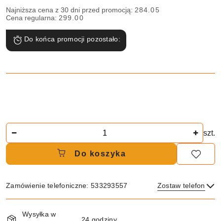
Najniższa cena z 30 dni przed promocją:
284.05
Cena regularna:
299.00
Do końca promocji pozostało:
Ilość
szt.
Do koszyka
Zamówienie telefoniczne: 533293557
Zostaw telefon
Dostępność
Wysyłka w
i
24 godziny