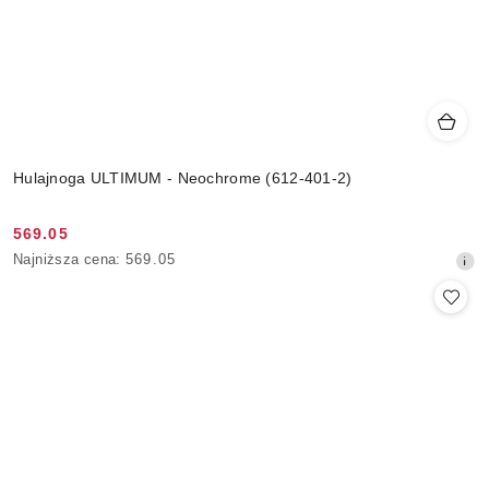
Hulajnoga ULTIMUM - Neochrome (612-401-2)
569.05
Cena
Najniższa
Najniższa cena:
569.05
promocyjna:
cena
z
30
dni
przed
obniżką