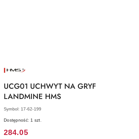
NAZWA
PRODUCENTA:
HMS
UCG01 UCHWYT NA GRYF
LANDMINE HMS
Symbol:
17-62-199
Dostępność:
1
szt.
Cena:
284.05