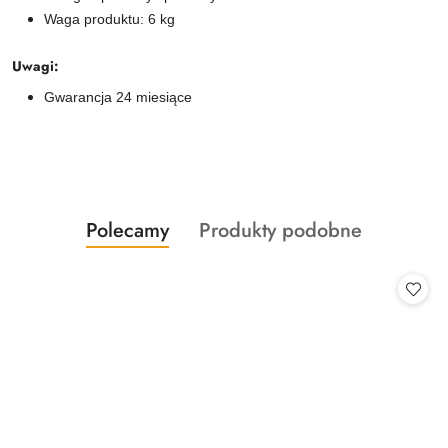
Waga produktu: 6 kg
Uwagi:
Gwarancja 24 miesiące
Produkty
Produkty
Polecamy
Produkty podobne
Pomiń karuzelę produktów
o
o
statusie:
statusie: