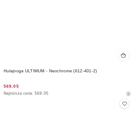
Hulajnoga ULTIMUM - Neochrome (612-401-2)
569.05
Cena
Najniższa
Najniższa cena:
569.05
promocyjna:
cena
z
30
dni
przed
obniżką