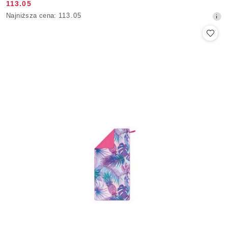
113.05
Cena
Najniższa
Najniższa cena:
113.05
promocyjna:
cena
z
30
dni
przed
obniżką