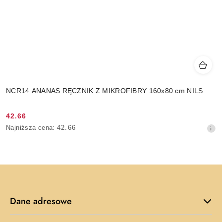
NCR14 ANANAS RĘCZNIK Z MIKROFIBRY 160x80 cm NILS
42.66
Cena
Najniższa
Najniższa cena:
42.66
promocyjna:
cena
z
30
dni
przed
obniżką
Dane adresowe