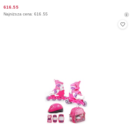
616.55
Cena
Najniższa
Najniższa cena:
616.55
promocyjna:
cena
z
30
dni
przed
obniżką