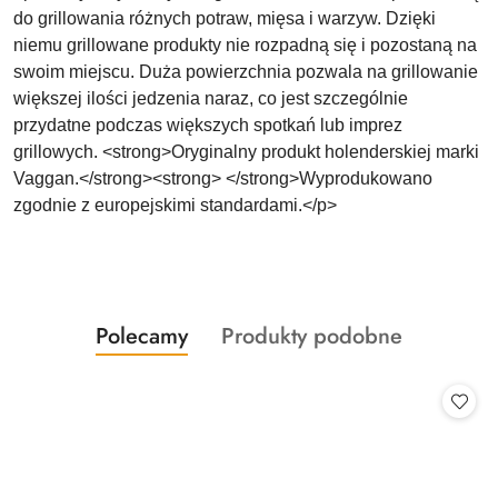
do grillowania różnych potraw, mięsa i warzyw. Dzięki
niemu grillowane produkty nie rozpadną się i pozostaną na
swoim miejscu. Duża powierzchnia pozwala na grillowanie
większej ilości jedzenia naraz, co jest szczególnie
przydatne podczas większych spotkań lub imprez
grillowych. <strong>Oryginalny produkt holenderskiej marki
Vaggan.</strong><strong> </strong>Wyprodukowano
zgodnie z europejskimi standardami.</p>
Produkty
Produkty
Polecamy
Produkty podobne
Pomiń karuzelę produktów
o
o
statusie:
statusie: