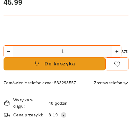
cena:
45.99
Ilość
szt.
Do koszyka
Zamówienie telefoniczne: 533293557
Zostaw telefon
Dostępność
Wysyłka w
i
48 godzin
ciągu:
dostawa
Wyślij
Cena przesyłki:
8.19