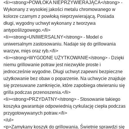
<li><strong>POWŁOKA NIEPRZYWIERAJĄCA</strong> -
Wykonany z wysokiej jakości metalu chromowanego w
kolorze czarnym z powłoką nieprzywierającą. Posiada
długi, wygodny uchwyt wykonany z tworzywa
antypoślizgowego.</li>
<li><strong>UNIWERSALNY</strong> - Model o
uniwersalnym zastosowaniu. Nadaje się do grillowania
warzyw, mięs oraz ryb.</li>
<li><strong>WYGODNE UŻYTKOWANIE</strong> - Dzięki
niemu grillowanie potraw jest niezwykle proste i
jednocześnie wygodne. Długi uchwyt zapewni bezpieczne
użytkowanie bez obaw o poparzenie. Na uchwycie znajduje
się przesuwane zamknięcie, które zapobiega otwieraniu się
grilla podczas przenoszenia.</li>
<li><strong>PRZYDATNY</strong> - Stosowanie takiego
koszyka gwarantuje odpowiednią cyrkulację ciepła podczas
przygotowywanych potraw.</li>
</ul>
<p>Zamykany koszyk do grillowania. Świetnie sprawdzi się