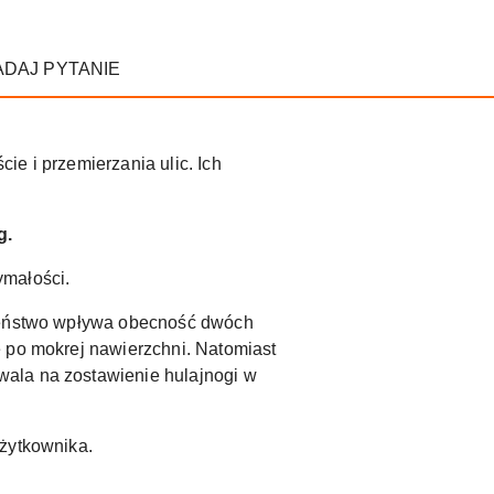
ADAJ PYTANIE
e i przemierzania ulic. Ich
g.
ymałości.
czeństwo wpływa obecność dwóch
ę po mokrej nawierzchni. Natomiast
wala na zostawienie hulajnogi w
użytkownika.