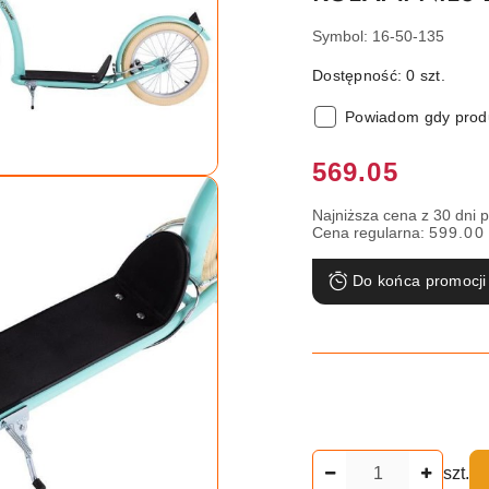
Symbol:
16-50-135
Dostępność:
0
szt.
Powiadom gdy produ
Cena:
569.05
Najniższa cena z 30 dni 
Cena regularna:
599.00
Do końca promocji
Ilość
szt.