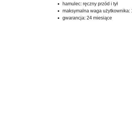
hamulec: ręczny przód i tył
maksymalna waga użytkownika: 
gwarancja: 24 miesiące
Pomiń karuzelę produktów