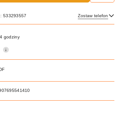
e: 533293557
Zostaw telefon
Wyślij
4 godziny
0
PDF
907695541410