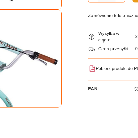
Zamówienie telefoniczn
Dostępność
Wysyłka w
i
2
ciągu:
dostawa
Cena przesyłki:
Pobierz produkt do 
EAN:
5