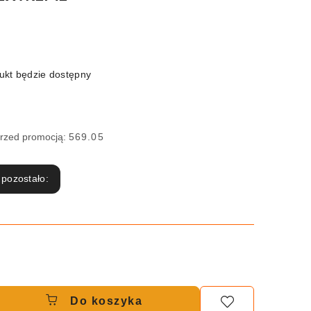
kt będzie dostępny
przed promocją:
569.05
 pozostało:
Do koszyka