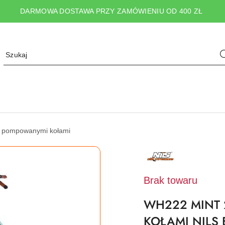
DARMOWA DOSTAWA PRZY ZAMÓWIENIU OD 400 ZŁ
z pompowanymi kołami
NAZWA
PRODUCENTA:
NILS
EXTREME
Brak towaru
WH222 MINT 
KOŁAMI NILS