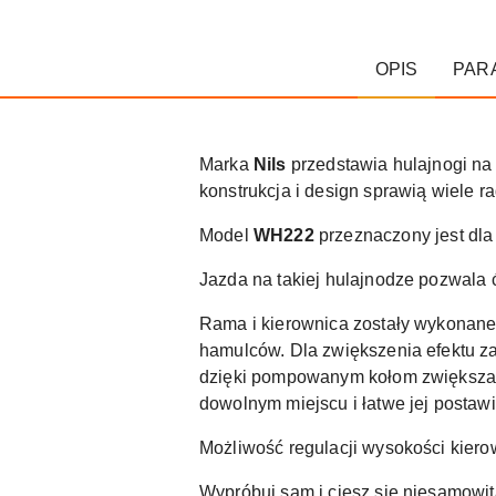
OPIS
PAR
Marka
Nils
przedstawia hulajnogi na 
konstrukcja i design sprawią wiele r
Model
WH222
przeznaczony jest dla
Jazda na takiej hulajnodze pozwala 
Rama i kierownica zostały wykonane
hamulców. Dla zwiększenia efektu za
dzięki pompowanym kołom zwiększa s
dowolnym miejscu i łatwe jej postawi
Możliwość regulacji wysokości kiero
Wypróbuj sam i ciesz się niesamowit