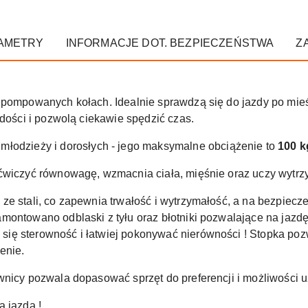
AMETRY
INFORMACJE DOT. BEZPIECZEŃSTWA
Z
pompowanych kołach. Idealnie sprawdzą się do jazdy po mieści
adości i pozwolą ciekawie spędzić czas.
 młodzieży i dorosłych - jego maksymalne obciążenie to
100 k
ćwiczyć równowagę, wzmacnia ciała, mięśnie oraz uczy wytrz
 ze stali, co zapewnia trwałość i wytrzymałość, a na bezpie
montowano odblaski z tyłu oraz błotniki pozwalające na jazd
ię sterowność i łatwiej pokonywać nierówności ! Stopka poz
enie.
wnicy pozwala dopasować sprzęt do preferencji i możliwości 
ą jazdą !