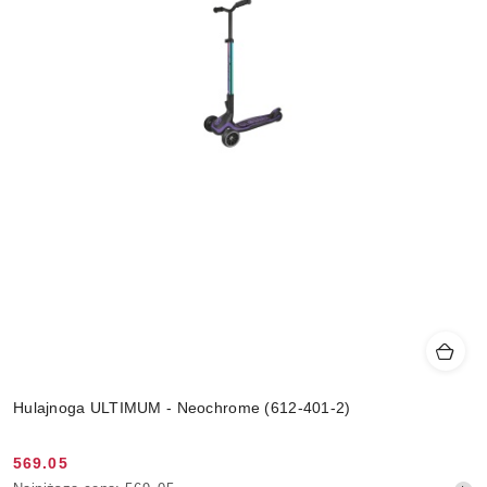
Hulajnoga ULTIMUM - Neochrome (612-401-2)
569.05
Cena