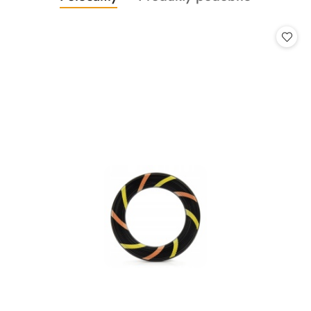
Pomiń karuzelę produktów
o
o
statusie:
statusie: