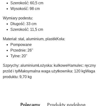
Szerokość: 60,5 cm
Wysokość: 98 cm
Wymiary podestu:
Długość: 33 cm
Szerokość: 11,5 cm
Materiał: stal, aluminium, plastikKoła:
Pompowane
Przednie: 26"
Tylne: 20"
Szprychy: aluminiumŁożyska: kulkoweHamulec: ręczny
przód i tyłMaksymalna waga użytkownika: 120 kgWaga
produktu: 9,70 kg
Produkty
Produkty
Polecamy
Produkty podobne