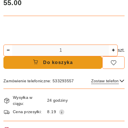
cena:
55.00
Ilość
szt.
Do koszyka
Zamówienie telefoniczne: 533293557
Zostaw telefon
Dostępność
Wysyłka w
i
24 godziny
ciągu:
dostawa
Wyślij
Cena przesyłki:
8.19