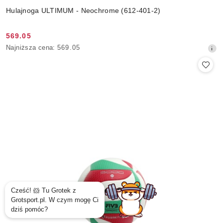
Hulajnoga ULTIMUM - Neochrome (612-401-2)
569.05
Cena
Najniższa
Najniższa cena:
569.05
promocyjna:
cena
z
30
dni
przed
obniżką