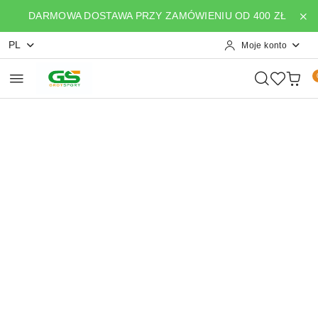
Przejdź do treści głównej
Przejdź do wyszukiwarki
Przejdź do moje konto
Przejdź do menu głównego
Przejdź do opisu produktu
Przejdź do stopki
DARMOWA DOSTAWA PRZY ZAMÓWIENIU OD 400 ZŁ
PL
Moje konto