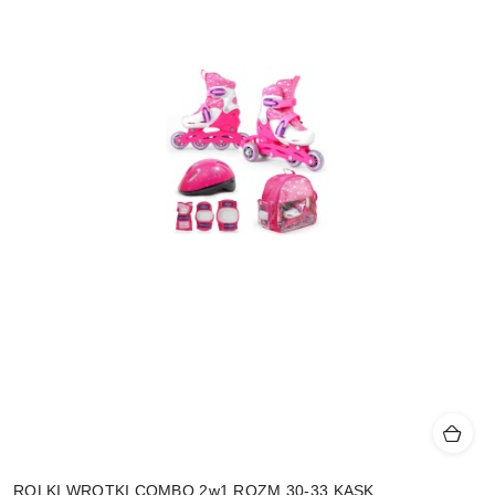
ROLKI WROTKI COMBO 2w1 ROZM.30-33 KASK