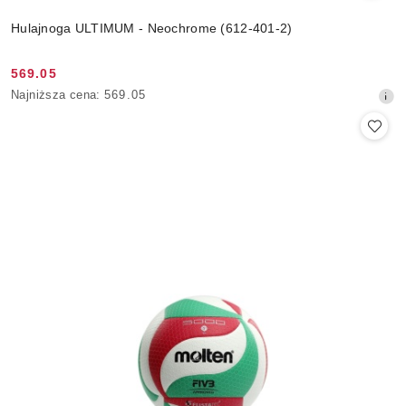
Hulajnoga ULTIMUM - Neochrome (612-401-2)
569.05
Cena
Najniższa
Najniższa cena:
569.05
promocyjna:
cena
z
30
dni
przed
obniżką