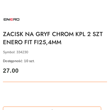
NAZWA
PRODUCENTA:
ENERO
ZACISK NA GRYF CHROM KPL 2 SZT
ENERO FIT FI25,4MM
Symbol:
334230
Dostępność:
10
szt.
cena:
27.00
Ilość