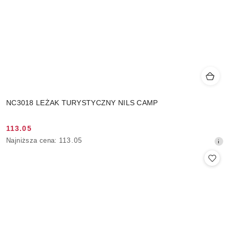
NC3018 LEŻAK TURYSTYCZNY NILS CAMP
113.05
Cena
Najniższa
Najniższa cena:
113.05
promocyjna:
cena
z
30
dni
przed
obniżką