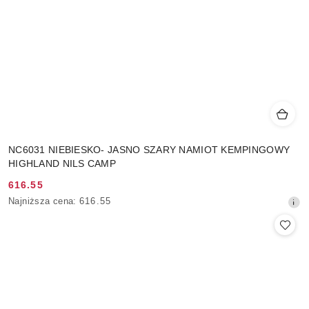
NC6031 NIEBIESKO- JASNO SZARY NAMIOT KEMPINGOWY
HIGHLAND NILS CAMP
616.55
Cena
Najniższa
Najniższa cena:
616.55
promocyjna:
cena
z
30
dni
przed
obniżką