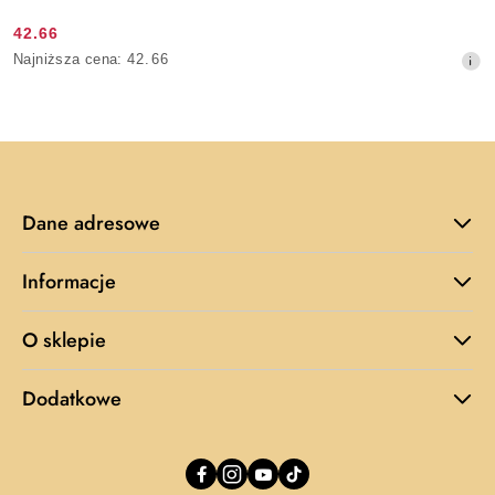
42.66
Cena
Najniższa
Najniższa cena:
42.66
promocyjna:
cena
z
30
dni
przed
obniżką
Dane adresowe
Informacje
O sklepie
Dodatkowe