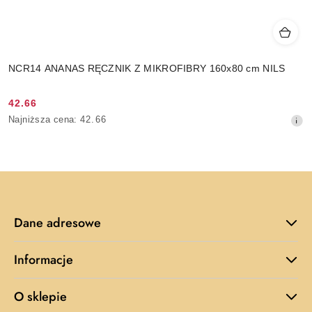
NCR14 ANANAS RĘCZNIK Z MIKROFIBRY 160x80 cm NILS
42.66
Cena
Najniższa
Najniższa cena:
42.66
promocyjna:
cena
z
30
dni
przed
obniżką
Dane adresowe
Informacje
O sklepie