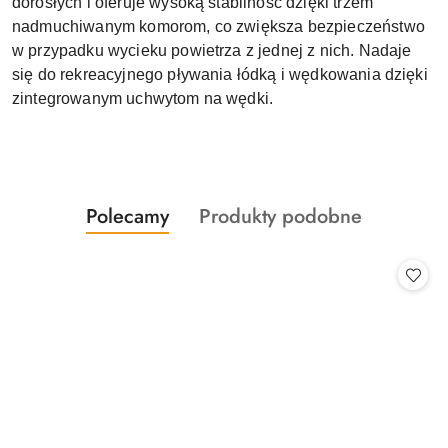
dorosłych i oferuje wysoką stabilność dzięki trzem
nadmuchiwanym komorom, co zwiększa bezpieczeństwo
w przypadku wycieku powietrza z jednej z nich. Nadaje
się do rekreacyjnego pływania łódką i wędkowania dzięki
zintegrowanym uchwytom na wędki.
Produkty
Produkty
Polecamy
Produkty podobne
Pomiń karuzelę produktów
o
o
statusie:
statusie: