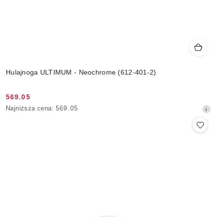
Hulajnoga ULTIMUM - Neochrome (612-401-2)
569.05
Cena
Najniższa
Najniższa cena:
569.05
promocyjna:
cena
z
30
dni
przed
obniżką