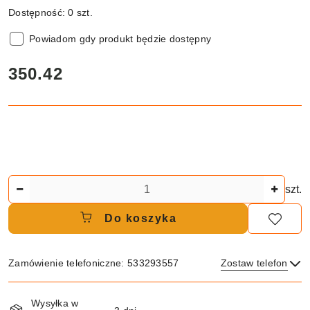
Dostępność:
0
szt.
Powiadom gdy produkt będzie dostępny
cena:
350.42
Ilość
szt.
Do koszyka
Zamówienie telefoniczne: 533293557
Zostaw telefon
Dostępność
Wysyłka w