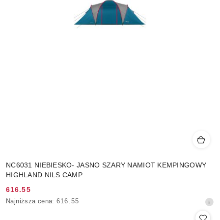
NC6031 NIEBIESKO- JASNO SZARY NAMIOT KEMPINGOWY
HIGHLAND NILS CAMP
616.55
Cena
Najniższa
Najniższa cena:
616.55
promocyjna:
cena
z