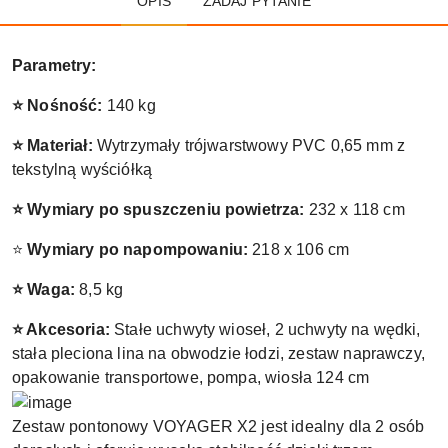
OPIS
ZADAJ PYTANIE
Parametry:
⭐ Nośność:
140 kg
⭐ Materiał:
Wytrzymały trójwarstwowy PVC 0,65 mm z
tekstylną wyściółką
⭐ Wymiary po spuszczeniu powietrza:
232 x 118 cm
⭐
Wymiary po napompowaniu:
218 x 106 cm
⭐ Waga:
8,5 kg
⭐ Akcesoria:
Stałe uchwyty wioseł, 2 uchwyty na wędki,
stała pleciona lina na obwodzie łodzi, zestaw naprawczy,
opakowanie transportowe, pompa, wiosła 124 cm
Zestaw pontonowy VOYAGER X2 jest idealny dla 2 osób