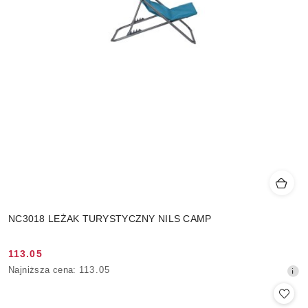
NC3018 LEŻAK TURYSTYCZNY NILS CAMP
113.05
Cena
Najniższa
Najniższa cena:
113.05
promocyjna:
cena
z
30