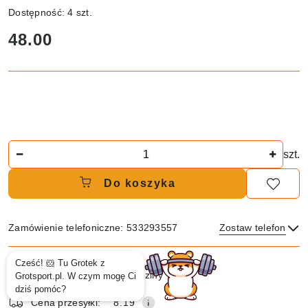
Dostępność:
4
szt.
cena:
48.00
Ilość
szt.
Do koszyka
Zamówienie telefoniczne: 533293557
Zostaw telefon
Dostępność
Wysyłka w
i
24 godziny
ciągu:
dostawa
Wyślij
Cena przesyłki:
8.19