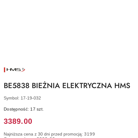
NAZWA
PRODUCENTA:
HMS
BE5838 BIEŻNIA ELEKTRYCZNA HMS
Symbol:
17-19-032
Dostępność:
17
szt.
Cena:
3389.00
Najniższa cena z 30 dni przed promocją:
3199