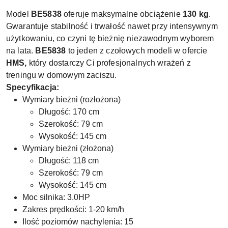
Model
BE5838
oferuje maksymalne obciążenie
130 kg
.
Gwarantuje stabilność i trwałość nawet przy intensywnym
użytkowaniu, co czyni tę bieżnię niezawodnym wyborem
na lata.
BE5838
to jeden z czołowych modeli w ofercie
HMS,
który dostarczy Ci profesjonalnych wrażeń z
treningu w domowym zaciszu.
Specyfikacja:
Wymiary bieżni (rozłożona)
Długość: 170 cm
Szerokość: 79 cm
Wysokość: 145 cm
Wymiary bieżni (złożona)
Długość: 118 cm
Szerokość: 79 cm
Wysokość: 145 cm
Moc silnika: 3.0HP
Zakres prędkości: 1-20 km/h
Ilość poziomów nachylenia: 15