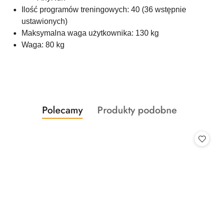
Ilość programów treningowych: 40 (36 wstępnie
ustawionych)
Maksymalna waga użytkownika: 130 kg
Waga: 80 kg
Produkty
Produkty
Polecamy
Produkty podobne
Pomiń karuzelę produktów
o
o
statusie:
statusie: