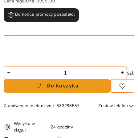
Cena regularna:
3999.00
Do końca promocji pozostało:
Ilość
szt.
Do koszyka
Zamówienie telefoniczne: 533293557
Zostaw telefon
Dostępność
Wysyłka w
i
24 godziny
ciągu:
dostawa
Wyślij