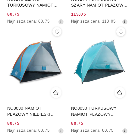
TURKUSOWY NAMIOT
SZARY NAMIOT PLAŻOWY
PLAŻOWY
SAMOROZKŁADAJĄCY
80.75
113.05
SAMOROZKŁADAJĄCY
PODŁOGA NILS CAMP
Cena
Cena
Najniższa
Najniższa
Najniższa cena:
80.75
Najniższa cena:
113.05
PODŁOGA NILS CAMP
promocyjna:
promocyjna:
cena
cena
z
z
30
30
dni
dni
przed
przed
obniżką
obniżką
NC8030 NAMIOT
NC8030 TURKUSOWY
PLAŻOWY NIEBIESKI
NAMIOT PLAŻOWY
260x120x120 CM NILS
260X120X120 CM NILS
80.75
80.75
CAMP
CAMP
Cena
Cena
Najniższa
Najniższa
Najniższa cena:
80.75
Najniższa cena:
80.75
promocyjna:
promocyjna: