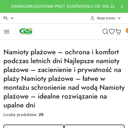
Przejdź do treści głównej
Przejdź do wyszukiwarki
Przejdź do moje konto
Przejdź do menu głównego
Przejdź do stopki
DARMOWA DOSTAWA PRZY ZAMÓWIENIU OD 400 ZŁ
PL
Moje konto
Namioty plażowe – ochrona i komfort
podczas letnich dni Najlepsze namioty
plażowe – zacienienie i prywatność na
plaży Namioty plażowe – łatwe w
montażu schronienie nad wodą Namioty
plażowe – idealne rozwiązanie na
upalne dni
Liczba produktów:
29