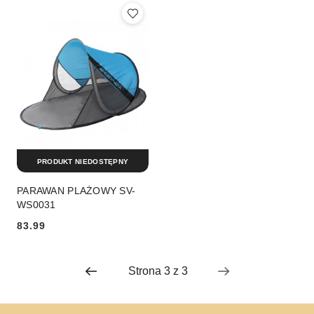
cena
cena
z
z
30
30
dni
dni
przed
przed
obniżką
obniżką
PRODUKT NIEDOSTĘPNY
PARAWAN PLAŻOWY SV-
WS0031
83.99
Cena: