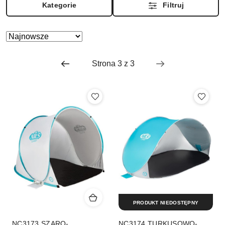
Kategorie
Filtruj
Zastosowano
Sortuj
według
sortowanie:
Najnowsze.
PRODUKT NIEDOSTĘPNY
NC3173 SZARO-
NC3174 TURKUSOWO-