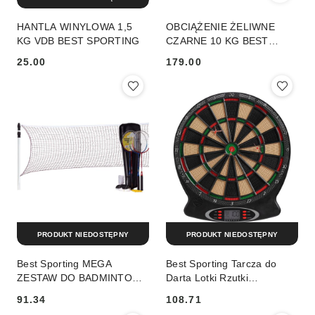
HANTLA WINYLOWA 1,5
OBCIĄŻENIE ŻELIWNE
KG VDB BEST SPORTING
CZARNE 10 KG BEST
SPORTING FI 30MM
25.00
179.00
Cena:
Cena:
PRODUKT NIEDOSTĘPNY
PRODUKT NIEDOSTĘPNY
Best Sporting MEGA
Best Sporting Tarcza do
ZESTAW DO BADMINTONA
Darta Lotki Rzutki
W POKROWCU 500 PRO
Elektroniczna Solidna BEST
91.34
108.71
BEST SPORTING
SPORTING 43 cm
Cena:
Cena: