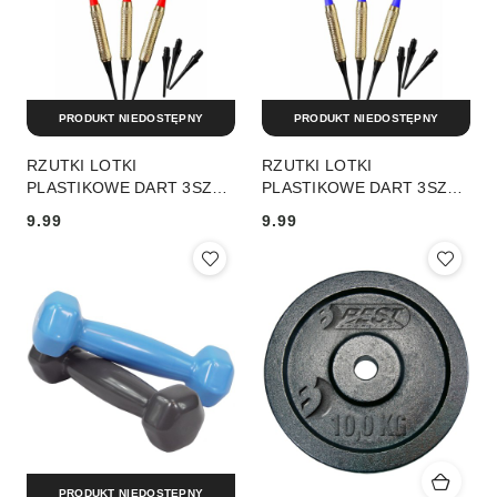
PRODUKT NIEDOSTĘPNY
PRODUKT NIEDOSTĘPNY
RZUTKI LOTKI
RZUTKI LOTKI
PLASTIKOWE DART 3SZT
PLASTIKOWE DART 3SZT
BEZPIECZNE BEST
BEZPIECZNE BEST
9.99
9.99
SPORTING - CZERWONE
SPORTING - NIEBIESKI
Cena:
Cena:
PRODUKT NIEDOSTĘPNY