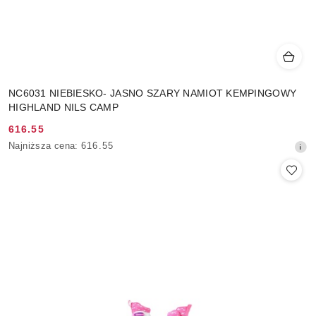
NC6031 NIEBIESKO- JASNO SZARY NAMIOT KEMPINGOWY
HIGHLAND NILS CAMP
616.55
Cena
Najniższa
Najniższa cena:
616.55
promocyjna:
cena
z
30
dni
przed
obniżką