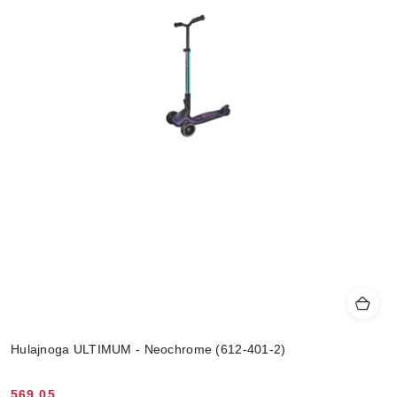
Hulajnoga ULTIMUM - Neochrome (612-401-2)
569.05