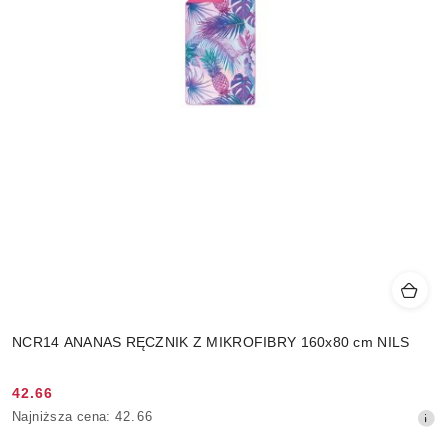
NCR14 ANANAS RĘCZNIK Z MIKROFIBRY 160x80 cm NILS
42.66
Cena
Najniższa
Najniższa cena:
42.66
promocyjna:
cena