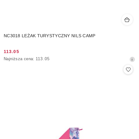
NC3018 LEŻAK TURYSTYCZNY NILS CAMP
113.05
Cena
Najniższa
Najniższa cena:
113.05
promocyjna:
cena
z
30
dni
przed
obniżką