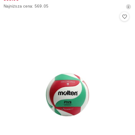
Cena
Najniższa
Najniższa cena:
569.05
promocyjna:
cena
z
30
dni
przed
obniżką