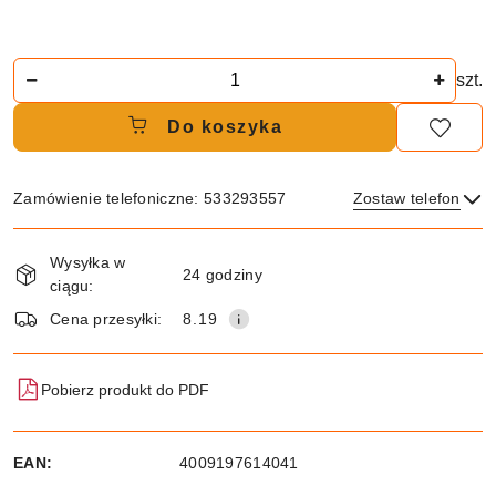
Ilość
szt.
Do koszyka
Zamówienie telefoniczne: 533293557
Zostaw telefon
Dostępność
Wysyłka w
i
24 godziny
ciągu:
dostawa
Wyślij
Cena przesyłki:
8.19
Pobierz produkt do PDF
EAN:
4009197614041