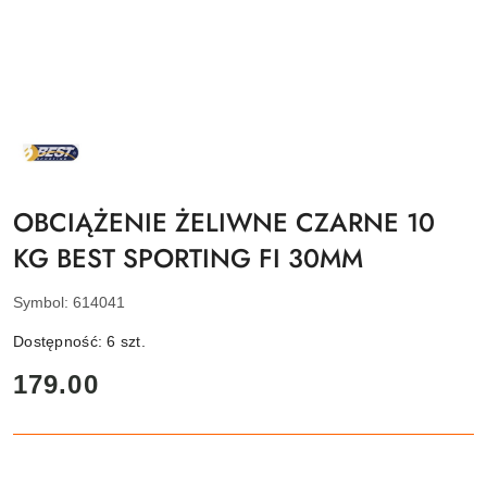
NAZWA
PRODUCENTA:
BEST
SPORTING
OBCIĄŻENIE ŻELIWNE CZARNE 10
KG BEST SPORTING FI 30MM
Symbol:
614041
Dostępność:
6
szt.
cena:
179.00