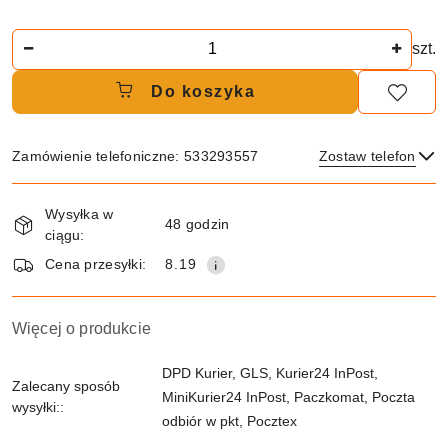
Ilość
szt.
Do koszyka
Zamówienie telefoniczne: 533293557
Zostaw telefon
Dostępność
Wysyłka w
i
48 godzin
ciągu:
dostawa
Wyślij
Cena przesyłki:
8.19
Więcej o produkcie
DPD Kurier, GLS, Kurier24 InPost,
Zalecany sposób
MiniKurier24 InPost, Paczkomat, Poczta
wysyłki::
odbiór w pkt, Pocztex