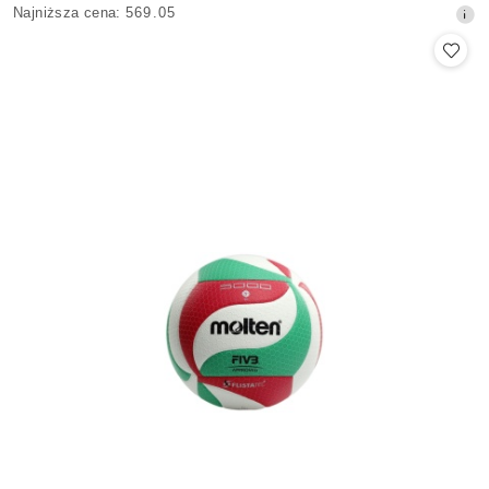
Najniższa
Najniższa cena:
569.05
promocyjna:
cena
z
30
dni
przed
obniżką