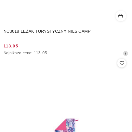
NC3018 LEŻAK TURYSTYCZNY NILS CAMP
113.05
Cena
Najniższa
Najniższa cena:
113.05
promocyjna:
cena
z
30
dni
przed
obniżką