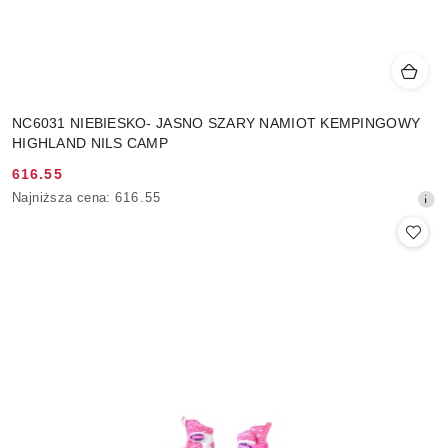
NC6031 NIEBIESKO- JASNO SZARY NAMIOT KEMPINGOWY
HIGHLAND NILS CAMP
616.55
Cena
Najniższa
Najniższa cena:
616.55
promocyjna:
cena
z
30
dni
przed
obniżką