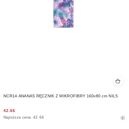
NCR14 ANANAS RĘCZNIK Z MIKROFIBRY 160x80 cm NILS
42.66
Cena
Najniższa
Najniższa cena:
42.66
promocyjna:
cena
z