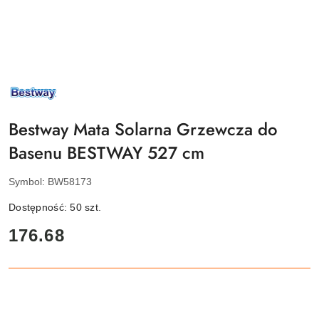
NAZWA
PRODUCENTA:
BESTWAY
Bestway Mata Solarna Grzewcza do
Basenu BESTWAY 527 cm
Symbol:
BW58173
Dostępność:
50
szt.
cena:
176.68