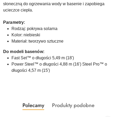
słoneczną do ogrzewania wody w basenie i zapobiega
ucieczce ciepła.
Parametry:
Rodzaj: pokrywa solarna
Kolor: niebieski
Materiał: tworzywo sztuczne
Do modeli basenów:
Fast Set™ o długości 5,49 m (18')
Power Steel™ o długości 4,88 m (16') Steel Pro™ o
długości 4,57 m (15')
Produkty
Produkty
Polecamy
Produkty podobne
Pomiń karuzelę produktów
o
o