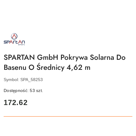
NAZWA
PRODUCENTA:
SPARTAN
SPORT
SPARTAN GmbH Pokrywa Solarna Do
Basenu O Średnicy 4,62 m
Symbol:
SPA_58253
Dostępność:
53
szt.
cena:
172.62