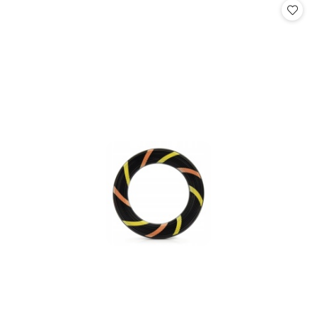
statusie:
statusie: