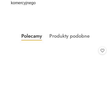
komercyjnego
Produkty
Produkty
Polecamy
Produkty podobne
Pomiń karuzelę produktów
o
o
statusie:
statusie: