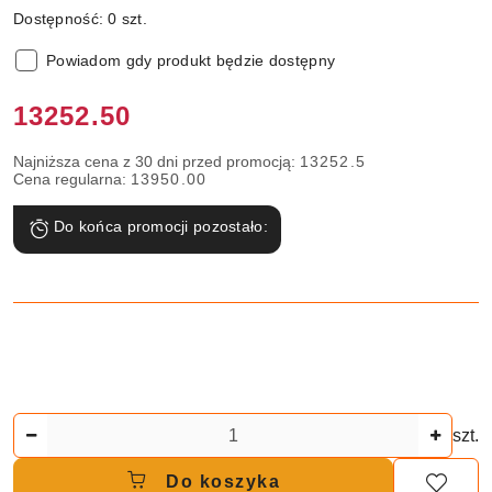
Dostępność:
0
szt.
Powiadom gdy produkt będzie dostępny
Cena:
13252.50
Najniższa cena z 30 dni przed promocją:
13252.5
Cena regularna:
13950.00
Do końca promocji pozostało:
Ilość
szt.
Do koszyka