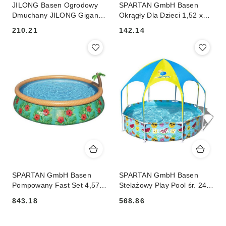
JILONG Basen Ogrodowy
SPARTAN GmbH Basen
Dmuchany JILONG Gigant
Okrągły Dla Dzieci 1,52 x
305 x 183 x 50 cm
0,51 m
210.21
142.14
Cena:
Cena:
SPARTAN GmbH Basen
SPARTAN GmbH Basen
Pompowany Fast Set 4,57 x
Stelażowy Play Pool śr. 240
84 cm
cm Z Zadaszeniem
843.18
568.86
Cena:
Cena: