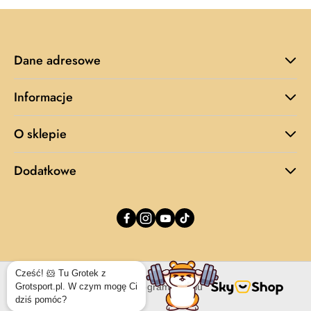
Dane adresowe
Informacje
O sklepie
Dodatkowe
Cześć! 🐹 Tu Grotek z
Grotsport.pl. W czym mogę Ci
Sklep internetowy na oprogramowaniu
dziś pomóc?