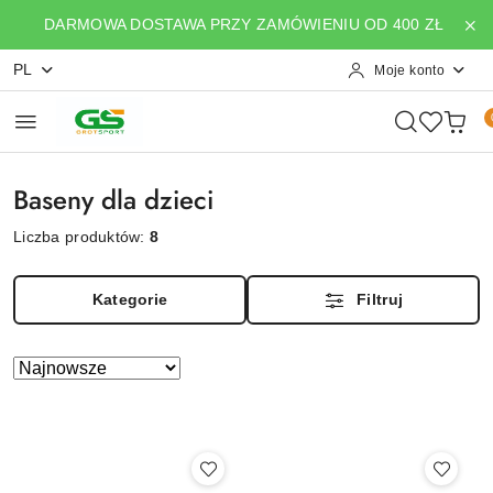
Przejdź do treści głównej
Przejdź do wyszukiwarki
Przejdź do moje konto
Przejdź do menu głównego
Przejdź do stopki
DARMOWA DOSTAWA PRZY ZAMÓWIENIU OD 400 ZŁ
PL
Moje konto
Baseny dla dzieci
Liczba produktów:
8
Kategorie
Filtruj
Zastosowano
Sortuj
według
sortowanie:
Najnowsze.