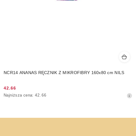
NCR14 ANANAS RĘCZNIK Z MIKROFIBRY 160x80 cm NILS
42.66
Cena
Najniższa
Najniższa cena:
42.66
promocyjna:
cena
z
30
dni
przed
obniżką