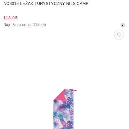
NC3018 LEŻAK TURYSTYCZNY NILS CAMP
113.05
Cena
Najniższa
Najniższa cena:
113.05
promocyjna:
cena
z
30
dni
przed
obniżką