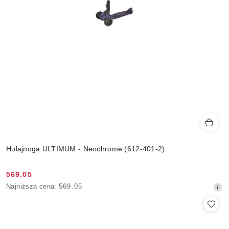
Hulajnoga ULTIMUM - Neochrome (612-401-2)
569.05
Cena
Najniższa
Najniższa cena:
569.05
promocyjna:
cena
z
30
dni