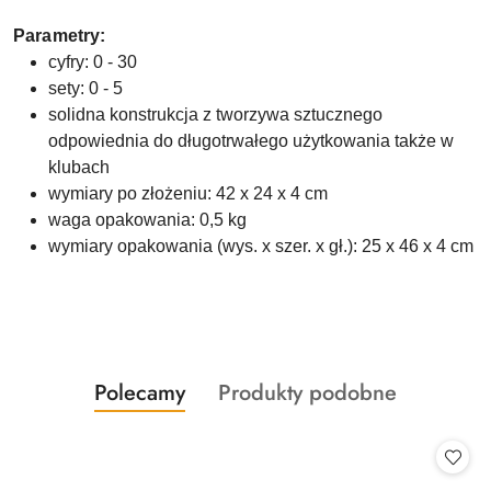
Parametry:
cyfry: 0 - 30
sety: 0 - 5
solidna konstrukcja z tworzywa sztucznego
odpowiednia do długotrwałego użytkowania także w
klubach
wymiary po złożeniu: 42 x 24 x 4 cm
waga opakowania: 0,5 kg
wymiary opakowania (wys. x szer. x gł.): 25 x 46 x 4 cm
Produkty
Produkty
Polecamy
Produkty podobne
Pomiń karuzelę produktów
o
o
statusie:
statusie: