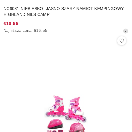
NC6031 NIEBIESKO- JASNO SZARY NAMIOT KEMPINGOWY
HIGHLAND NILS CAMP
616.55
Cena
Najniższa
Najniższa cena:
616.55
promocyjna:
cena
z
30
dni
przed
obniżką