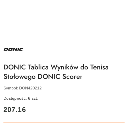
NAZWA
PRODUCENTA:
DONIC
DONIC Tablica Wyników do Tenisa
Stołowego DONIC Scorer
Symbol:
DON420212
Dostępność:
6
szt.
cena:
207.16