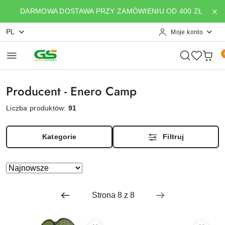
Przejdź do treści głównej
Przejdź do wyszukiwarki
Przejdź do moje konto
Przejdź do menu głównego
Przejdź do stopki
DARMOWA DOSTAWA PRZY ZAMÓWIENIU OD 400 ZŁ
PL
Moje konto
Producent - Enero Camp
Liczba produktów:
91
Kategorie
Filtruj
Zastosowano
Sortuj
według
sortowanie:
Najnowsze.