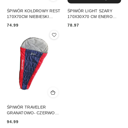
ŚPIWÓR KOŁDROWY REST
ŚPIWÓR LIGHT SZARY
170X70CM NIEBIESKI
170X30X70 CM ENERO
ENERO CAMP
CAMP
74.99
78.97
Cena:
Cena:
ŚPIWÓR TRAVELER
GRANATOWO- CZERWONY
210X80/50CM ENERO
94.99
CAMP
Cena: