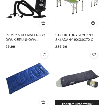
POMPKA DO MATERACY
STOLIK TURYSTYCZNY
DWUKIERUNKOWA
SKŁADANY 90X60X70 CM I
RĘCZNA ENERO CAMP
2 ŁAWKI 87X23X39 CM
29.99
289.00
Cena:
Cena:
PRODUKT NIEDOSTĘPNY